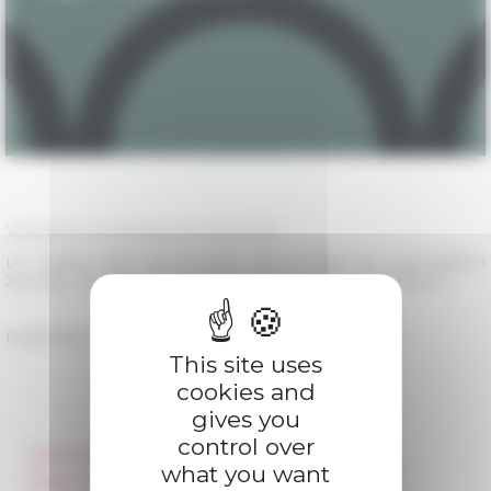
Versions numérique et imprimée
Le numéro 133-1 de la revue est en ligne sur
OpenEdition
Journals,
et également en vente sur le
site des publications
.
Published on 12/02/2021 -
Last update on
12/02/2021
This site uses
cookies and
gives you
control over
Information
Réseau des Écoles
what you want
françaises à l’étranger
Press & kit logo