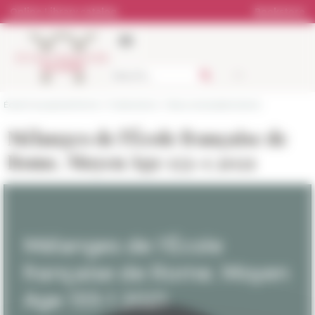
Cookies management panel
Online Library catalog
Bookstore
École française de Rome
>
Publications
>
News and presentations
Mélanges de l'École française de
Rome. Moyen Age 133-1 2021