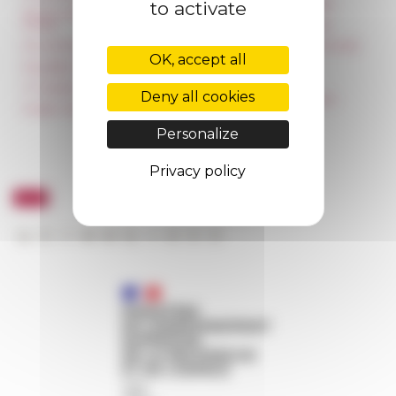
Unione Internazionale
to activate
Room reservation and
rental
Carnets de recherche
Accommodation
Carnet « À l’École de toute
l’Italie »
OK, accept all
Equality Policy
Carnet Farnèse150
IT charter
Deny all cookies
Newsletter information
Public Tenders
FarNet
Personalize
Privacy policy