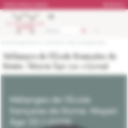
Cookies management panel
Online Library catalog
Bookstore
École française de Rome
>
Publications
>
News and presentations
Mélanges de l'École française de
Rome. Moyen Âge 131-1 (2019)