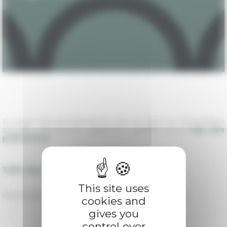
La revue sera prochainement mise en ligne sur OpenEdition
Journals, vous pouvez également l'acheter sur le
site des
publications
.
Table des matières
This site uses
Published on 10/02/2019 -
Last update on
10/02/2019
cookies and
gives you
control over