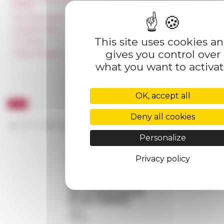
rental
Carnets de recherche
Accommodation
Carnet « À l’École de toute
l’Italie »
Equality Policy
Carnet Farnèse150
This site uses cookies a
IT charter
Newsletter information
gives you control over
Public Tenders
FarNet
what you want to activa
OK, accept all
Deny all cookies
Personalize
Privacy policy