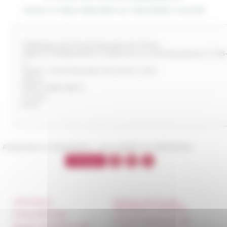
Version en ligne disponible sur OpenEdition Journals
Mélanges de l’École française de Rome
Italie et Méditerranée modernes et contemporaines n° 135
2
Rome : École française de Rome, 2024
200 p.
978-2-7283-1635-9
Ill. coul.
50 €
Published on 04/24/2024 -
Last update on
06/05/2024
Information
Réseau des Écoles
françaises à l’étranger
Press & kit logo
Unione Internazionale
Room reservation and