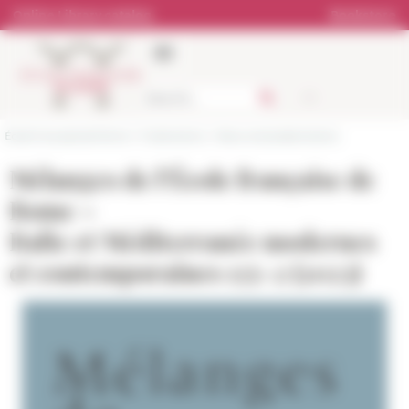
Cookies management panel
Online Library catalog
Bookstore
École française de Rome
>
Publications
>
News and presentations
Mélanges de l’École française de
Rome –
Italie et Méditerranée modernes
et contemporaines 135-2 (2023)