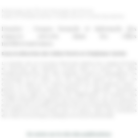
Mélanges de l'École française de Rome
Italie et Méditerranée modernes et contemporaines
Dossier :
Usages formels et informels des
espaces ouverts dans les villes
méditerranéennes
Sous la direction de Coline Perrin et Stéphane Cartier
Le dossier de ce nouveau fascicule explore les usages formels
et informels des espaces ouverts dans et autour des villes
méditerranéennes, par des regards croisés en géographie, en
sociologie et en droit. Les cas d’étude situés au Liban, en
Grèce, en Italie et en France portent sur des espaces variés :
places et trottoirs, terrains littoraux ou agricoles, interstices
urbains non bâtis en attente de réaffectation. Ils révèlent des
conflits d’intérêt et rapports de pouvoir autour de ces espaces,
mais aussi de nouvelles manières de vivre ensemble et de gérer
les relations d’une société avec la nature, dans des contextes
de crises économique, politique et environnementale.
En vente sur le site des publications