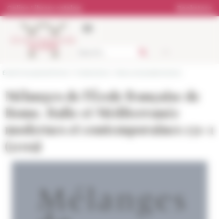
Cookies management panel
Online Library catalog
Bookstore
École française de Rome
>
Publications
>
News and presentations
Mélanges de l'École française de
Rome. Italie et Méditerranée
modernes et contemporaines 131-1
(2019)