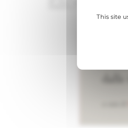
del
Latium adiectum
in epoca romana, l
tardoantico, il conflitto tra paganesimo
This site 