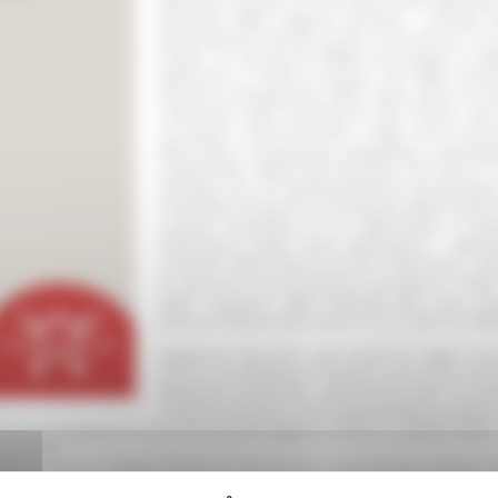
antichità della regione pontina : iniziava a
drammatica) vicenda di vita e di ricerca, il cui
locale” su
Terracine
(1884), preceduto e seg
adiectum e l’Africa romana; nel 1885 l’Autor
divenne protagonista della vasta opera di stu
culminata nella fondazione del Museo del B
convegno internazionale «Dalle terre pont
Blanchère, archeologo, epigrafista, orientali
organizzato dall’École francaise de Rome e
sinergia con la Soprintendenza archeologic
Università di Roma e l’Università della Tuscia 
carriera scientifica di La Blanchère, il vol
sistematica degli scritti dell’Autore – affr
culturale della Francia di fine Ottocento, su
le istituzioni archeologiche europee in Italia
della ‘scoperta’ delle antichità del Lazio me
titanica impresa dei volumi IX e X del
CIL
(188
Stéphane Bourdin, già direttore degli stud
Rome, è professore ordinario di storia roma
direttore scientifico dell'Istituto per le 
ricerche portano sull'organizzazione politica
nte due programmi di ricerca sulle agglomerazioni urbane della
centrale.
na presso il Dipartimento di Discipline Umanistiche, Sociali e de
o la colonizzazione greca in Occidente, l’etnografia dell’Ital