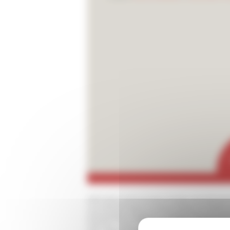
dell'Italia preromana; dirige attualme
sull'allevamento transumante in Italia 
Alessandro Pagliara insegna Storia roma
Parma. Tra i suoi temi di indagine son