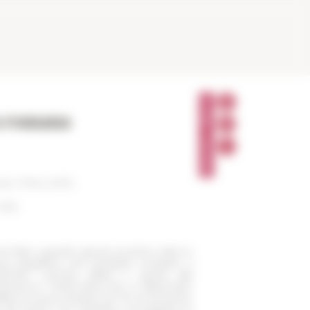
P
A
ca romana
R
T
A
G
E
R
ndro PAGLIARA
 566
 1844, quando giunse la prima volta in
ntura epigrafica che l’avrebbe condotto a
politani Latinae
(1852) e quindi alla
atinarum
. Marie-René de La Blanchère
896) ne aveva ventisei nel ’79, al momento
e de Rome con l’obiettivo di indagare le