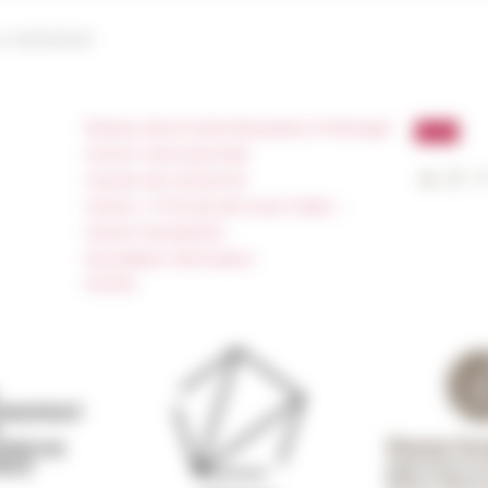
on
03/12/2020
Réseau des Écoles françaises à l’étranger
Unione Internazionale
Carnets de recherche
Carnet « À l’École de toute l’Italie »
Carnet Farnèse150
Newsletter information
FarNet