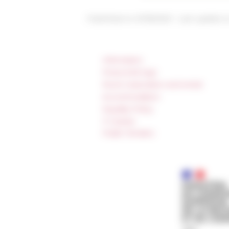
Published on 01/16/2020 -
Last update 
Information
Press & kit logo
Room reservation and rental
Accommodation
Equality Policy
IT charter
Public Tenders