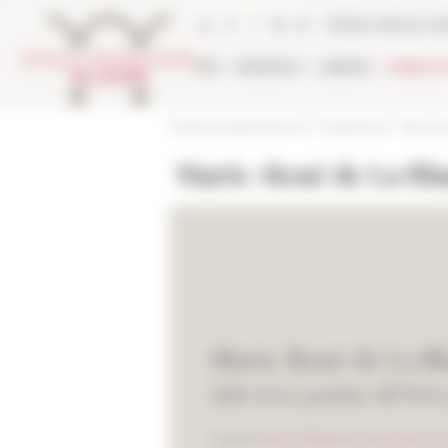
Cookies management panel
Online Library ca
EFR
RESEARCH
LIBRARY
PUBLICA
École française de Rome
>
Publications
>
News an
Marie-René de La Blan