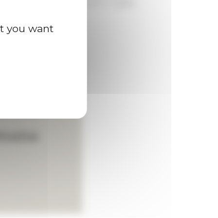
etorica, filosofia e politica in quello
at you want