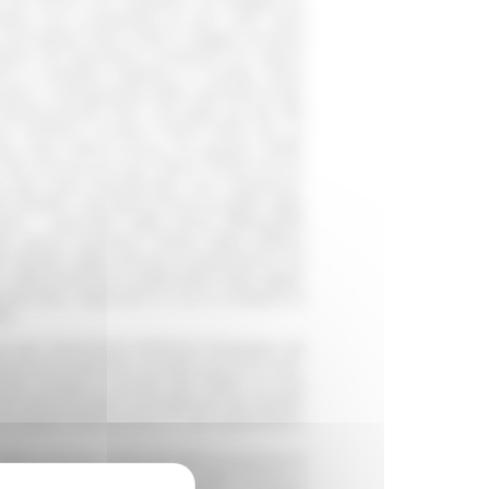
llora una contrastata (e per certi versi
 principale frutto resta il “saggio di storia
uito da importanti contributi sul Latium
e si sarebbe trasferito in Tunisia, dove
dio e salvaguardia delle antichità locali,
ardo.Questo libro raccoglie gli atti del
ine all’Africa romana: Marie René de La
sta» (San Felice Circeo, 3-4 giugno 2016),
 dal Comune di San Felice Circeo (LT) in
a del Lazio Meridionale, con “Sapienza”
di Viterbo. Nel ripercorrere le tappe della
ume – arricchito dalla prima bibliografia
onta alcuni momenti chiave della politica
llo sfondo della virtuosa competizione tra
, soffermandosi in particolare sulle tappe
ridionale, negli anni in cui si compiva la
3).
i per l'Antichità all'École française de
na all'Université Lumière Lyon 2 e vice-
scienze umane e sociali del CNRS. Le sue
 e territoriale e sull'identità dei popoli
 Lucania interna (con O. de Cazanove) e
lle Imprese Culturali dell’Università di
ia preromana, la storia della Sicilia e