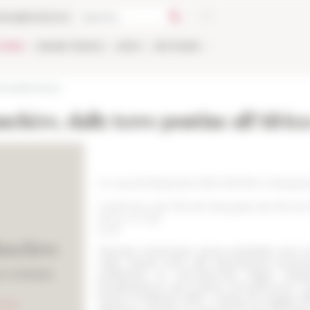
talog
Bookstore
TIONS
ONLINE
PEOPLE
APPLY
NETWORK
d presentations
chère, dalle terre pontine all’Afri
A cura di Stéphane BOURDIN e Alessa
Collection de l'École française de Rome
211 p., ill. n/b
21 €
Theodor Mommsen aveva ventisette anni nel
Italia, dando inizio alla straordinaria avve
pubblicare le
Inscriptiones Regni Nea
progettazione del
Corpus Inscriptionum L
(Tours, 17 febbraio 1853 – Parigi, 30 maggio 1
dell’arrivo presso la neonata École français