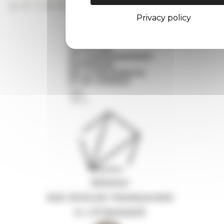
Privacy policy