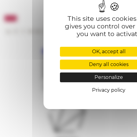
This site uses cookie
gives you control over
you want to activa
OK, accept all
Deny all cookies
Personalize
Privacy policy