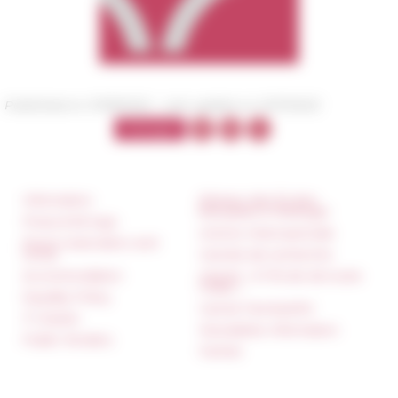
Published on 11/09/2022 -
Last update on
01/11/2023
Information
Réseau des Écoles
françaises à l’étranger
Press & kit logo
Unione Internazionale
Room reservation and
rental
Carnets de recherche
Accommodation
Carnet « À l’École de toute
l’Italie »
Equality Policy
Carnet Farnèse150
IT charter
Newsletter information
Public Tenders
FarNet