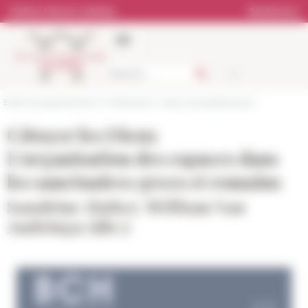
Cookies management panel
Online Library catalog
Bookstore
École française de Rome
>
Publications
>
News and presentations
Côtoyer les Dieux
L’organisation des espaces dans
les sanctuaires grecs et romains
Sandrine Huber, William Van
Andringa (dir.)