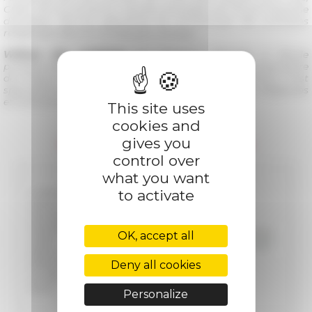
CNRS, MC) et ancienne membre étrangère de l’École française
d’Athènes. Elle est spécialiste de l’archéologie des pratiques
religieuses dans le monde grec antique.
William Van Andringa
est directeur d’études à l’École
pratique des hautes études, membre de l’Institut universitaire
de France et de l’UMR 8546 AOROC (ENS-PSL, Paris). Il est
spécialiste de l’archéologie urbaine, des pratiques religieuses
et funéraires du monde romain.
This site uses
cookies and
gives you
En vente sur le site des publications
control over
what you want
to activate
Collection de l'École française de
Rome n° 602
Roma/Athènes : École française de
Rome/ École française d'Athènes,
OK, accept all
2022
260 p.
978-2-7283-1570-3
Deny all cookies
Ill. n/b. et coul.
35 €
Personalize