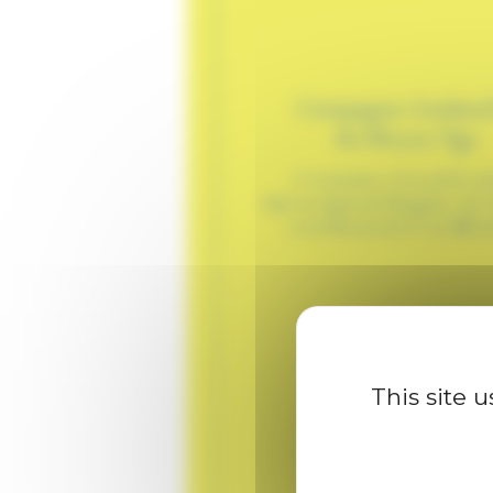
This site 