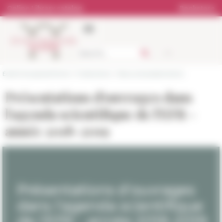
Cookies management panel
Online Library catalog
Bookstore
École française de Rome
>
Publications
>
News and presentations
Présentations d'ouvrages dans
l'agenda scientifique de l'EFR -
année 2018-2019