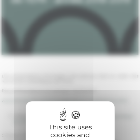
Des présentations d'ouvrages sont prévues dans le cadre des
rencontres scientifiques de l'EFR.
Plus d'informations à la rubrique "recherche":
www.efrome.it/la-recherche/agenda-et-manifestations.html
07/19/2017
Présentations d'ouvrages dans l'agenda scientifique
de l'EFR - archives
This site uses
cookies and
Category
Publications