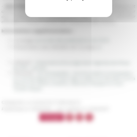
-
Jean-Claude Waquet
, ancien élève de l’École des Chartes et
ancien membre de l’École française de Rome, a été professeur
aux Universités de Strasbourg et Paris 12. Il est directeur
d’études à l’École Pratique des Hautes Études (Paris).
Informations supplémentaires :
L'ouvrage
sur le site des publications de l'EFR
Présentation plus détaillée de l'ouvrage
ici
07/19/2017
Présentations d'ouvrages dans l'agenda scientifique
de l'EFR - archives
09/04/2015
De l’ambassadeur : les écrits relatifs à l’ambassadeur
et à l’art de négocier du Moyen âge au début du XIXe siècle, sous la
direction de Stefano Andretta, Stéphane Péquignot et Jean-
Claude Waquet
Categories
La recherche Publications
Published on 11/03/2016 -
Last update on
11/22/2017