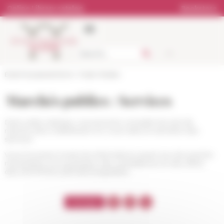
Cookies management panel
Online Library catalog
Bookstore
École française de Rome
>
Public Tenders
Marchés publics : Services
Dans cette rubrique, vous pourrez consulter les avis de
marché et/ou d'attribution en cours dans le domaine des
services.
Vous trouverez toutes les informations quant aux documents
nécessaires à la soumission des candidatures et des offres
dans les fichiers pdf téléchargeables.