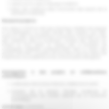
savoirs sur le corps à l’Époque moderne
place des médecins dans l’économie des savoirs de la
première modernité
Research projects
Son séjour à l’EFR en tant que chercheur résident est associé
à sa participation au projet
Mondo 500
, soutenu par l’EfR.
Dans ce cadre, ses recherches concernent, d’une part, le rôle
des médecins dans la production romaine des savoirs sur
l’Orient au XVIe siècle, et, d’autre part, la formation de
compagnies théâtrales professionnelles dans la Rome des
années 1530-1550, au prisme de leurs liens avec les milieux de
l’imprimerie, les académies et les communautés étrangères
Participation à des projets et collaborations
scientifiques
codirecteur de la revue
Histoire, médecine et santé
membre de la section
Mondes modernes et
contemporains
du Comité national de la recherche
scientifique
Arrival date
01/09/2024