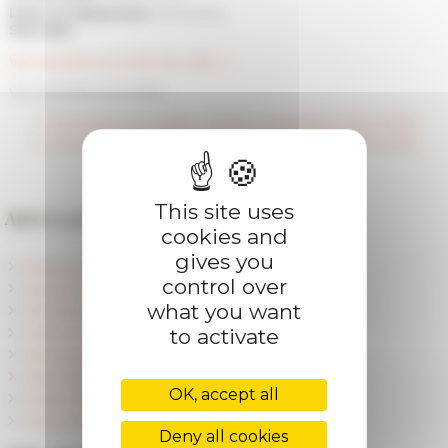
Date of departure
30/11/2024
See also
Voir le profil sur le site du CAK →
Voir les listes annuelles :
Chercheurs accueillis - Année universitaire 2024-2025
Chercheurs accueillis - Année universitaire 2025-2026
This site uses
Autres personnels
cookies and
gives you
Research Direction
control over
Services
what you want
Members and Research Staff
to activate
Visiting Researchers
Fellowships and PhD
Chercheurs référents
OK, accept all
Former Fellows
Centre Jean Bérard (Unité mixte CNRS - EFR)
Deny all cookies