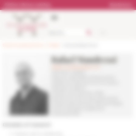
Cookies management panel
Online Library catalog
Bookstore
École française de Rome
>
People
> Visiting Researchers
Rafael Mandressi
rafael.mandressi(at)cnrs.fr
Chercheur résident
Historien, spécialiste d’histoire de la
médecine et des savoirs sur le corps à
l’Époque moderne
Directeur de recherche CNRS
Membre du Centre Alexandre-Koyré
d’histoire des sciences et des techniques
Section Époques moderne et
contemporaine
Domains of research
histoire de la médecine