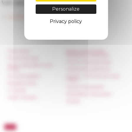
Voir aussi
Personalize
Candidater à un poste de chercheur résident
Privacy policy
Information
Réseau des Écoles
françaises à l’étranger
Press & kit logo
Unione Internazionale
Room reservation and
rental
Carnets de recherche
Accommodation
Carnet « À l’École de toute
l’Italie »
Equality Policy
Carnet Farnèse150
IT charter
Newsletter information
Public Tenders
FarNet