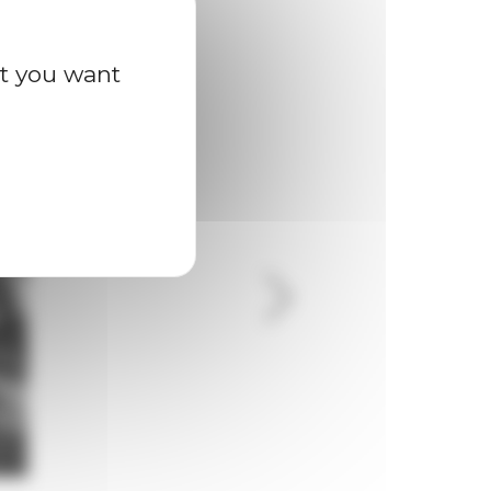
at you want