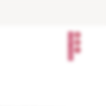
P
A
R
T
A
G
E
R