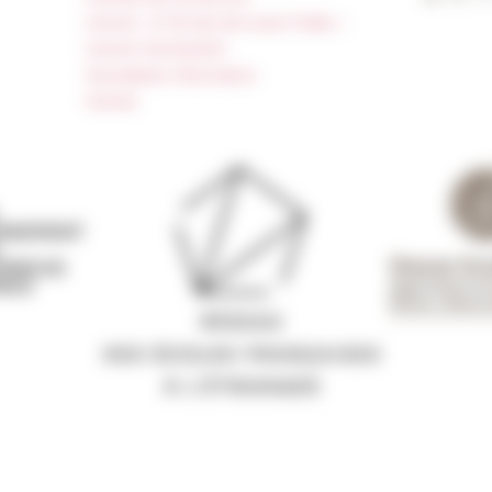
Carnet « À l’École de toute l’Italie »
Carnet Farnèse150
Newsletter information
FarNet