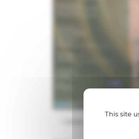
This site 
Stefano lavarone
, Soprintendenz