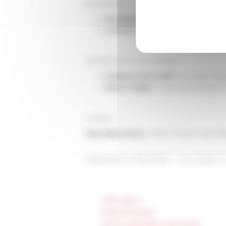
Presentano
Daniele Malfitana
, Università di 
Laetitia Cavassa
, CNRS, Centre C
Ne discutono con l'autore
Gianluca Sorricelli
, Università deg
Marco Giglio
, Università di Napoli
Modera
Marcella Leone
, CNRS, Centre Jean Bé
Published on 10/24/2024 -
Last update 
Information
Press & kit logo
Room reservation and rental