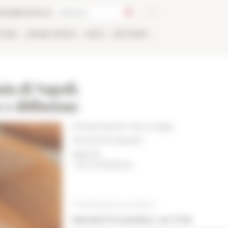
talog
Bookstore
TIONS
ONLINE
PEOPLE
APPLY
NETWORK
aia di Napoli.
 e diffusione
Présentation d’ouvrage
Period
Antiquité
Napoli
The 11/19/2024
Presentazione di libro
Martedì 19 novembre, ore 17.30