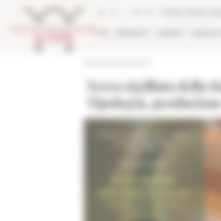
Cookies management panel
Online Library ca
EFR
RESEARCH
LIBRARY
PUBLICA
École française de Rome
Terra sigillata della B
Tipologia, produzione