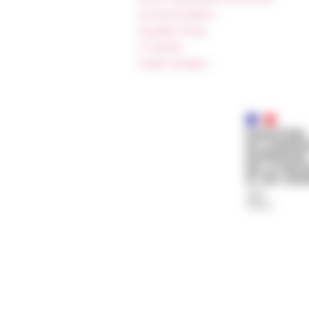
Accommodation
Equality Policy
IT charter
Public Tenders