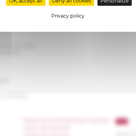
OK, accept all
Deny all cookies
Personalize
Catania - Scuola Superiore
Privacy policy
amille Jullian - Maison méditerranéenne des sciences de l'homm
li Studi del Molise
 L'Orientale
rard
on
10/24/2024
Réseau des Écoles françaises à l’étranger
Unione Internazionale
Carnets de recherche