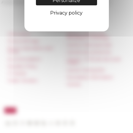
Personalize
Published on 05/16/2022 -
Last update on
06/13/2022
Privacy policy
Information
Réseau des Écoles
françaises à l’étranger
Press & kit logo
Unione Internazionale
Room reservation and
rental
Carnets de recherche
Accommodation
Carnet « À l’École de toute
l’Italie »
Equality Policy
Carnet Farnèse150
IT charter
Newsletter information
Public Tenders
FarNet