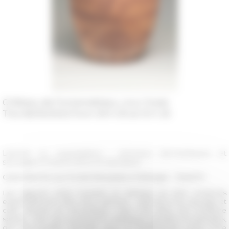
Château de Fontainebleau, cour Ovale
The 06/05/2022 from 09 h 00 at 10 h 30
Liberté ou exploitation : animaux domestiques et
sauvages à travers lieux et époques
Carte blanche aux Écoles françaises à l'étranger – ResEFE
Les rapports entre humains et animaux se sont construits
essentiellement dans deux sphères : celle de la vie sauvage et
celle relevant du domestique. Mais c’est dans une troisième
sphère, celle des productions artistiques visuelles et textuelles,
qu’il est possible d’étudier, pour la Méditerranée avant notre