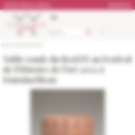
Cookies management panel
Online Library catalog
Bookstore
École française de Rome
Table ronde du ResEFE au Festival
de l'Histoire de l'Art 2022 à
Fontainebleau