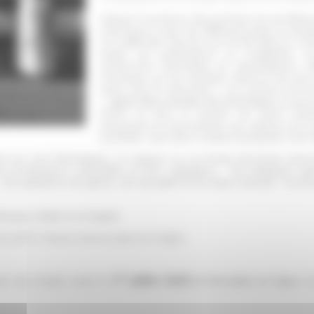
Depuis l’ouverture des archives du pontifi
chercheurs, issus de différents pays et disc
Si la difficulté d’accès aux fonds dans le c
travail, les publications se multiplient,
recherches doctorales se développent, l'
l’échange sur les résultats obtenus est plus
raison que le séminaire « Les archives du po
nce papale de Castel
»,
après deux années de rencontres
, se pou
stone USA via
Rome et avec le soutien de l’ANR Globa
doctorants et doctorantes, qui utilisent les 
s'y limiter, sont donc invités à proposer une 
ts sur une thématique, un espace ou un fonds d’archives don
 productions culturelles et leur régulation ; les pratiques spo
; les questions de genre, de
sexualité et les abus sexuels ; le pr
is, l’italien et l’anglais.
e (EFR, Piazza Navona 62) et en ligne.
er
ci de remplir avant le
1
juillet 2023
le formulaire en ligne
, 