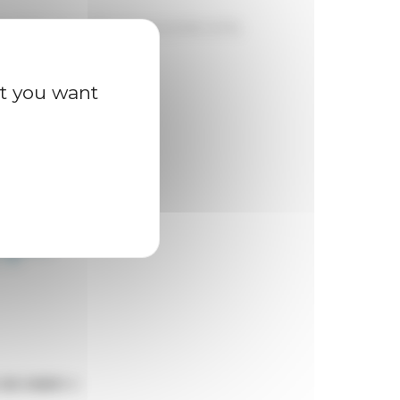
oli (EFR), Nina Valbousquet (CNRS-EFR).
at you want