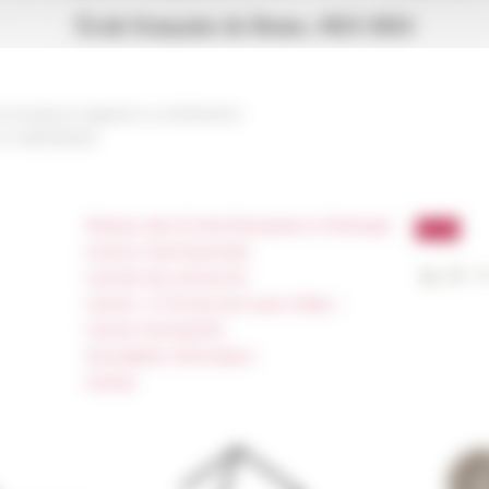
nications Appels à contribution
 on
06/13/2023
Réseau des Écoles françaises à l’étranger
Unione Internazionale
Carnets de recherche
Carnet « À l’École de toute l’Italie »
Carnet Farnèse150
Newsletter information
FarNet