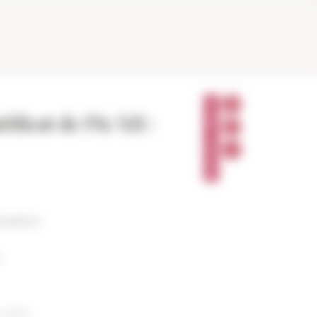
P
A
ficat de Pie XII :
R
T
A
G
E
R
ication
t 2023