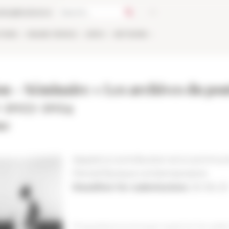
talog
Bookstore
TIONS
ONLINE
PEOPLE
APPLY
NETWORK
 - Séminaire « Les archives du ponti
» 2023-2024
me
Appels à contribution et à commun
Period
Époque contemporaine
Deadline for submissions
30-06-23
Propositions à envoyer avant le 1er juille