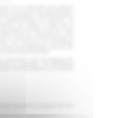
cat de Pie XII en mars 2020, de nombreux
iplines, y ont entamé des dépouillements.
ontexte pandémique a d'abord perturbé le
 les questionnements se précisent, les
attention des médias ne faiblit pas et
 que jamais nécessaire. C’est pour cette
ntificat de Pie XII : recherches en cours
rsuit en 2023-2024 à l’École française de
lvat. Les chercheurs et chercheuses,
nouveaux fonds disponibles, sans bien sûr
intervention (25-30 minutes).
né. Cette année, nous encourageons les
rtives et corporelles ; les thématiques
ocessus de d
écolonisation et les espaces
incluant notamment un résumé de 2000