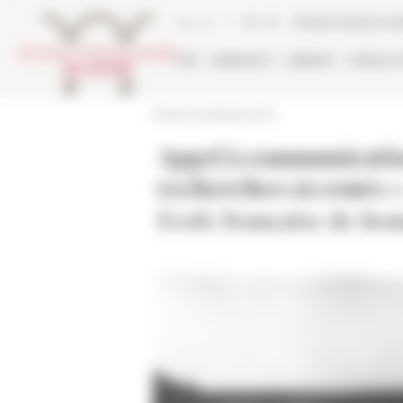
Cookies management panel
Online Library ca
EFR
RESEARCH
LIBRARY
PUBLICA
École française de Rome
Appel à communication
recherches en cours 
École française de Ro