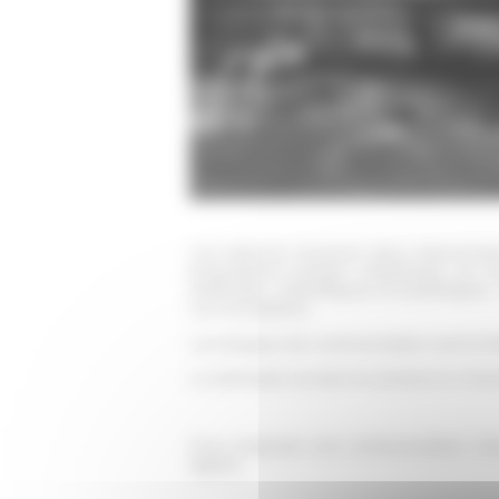
Le pape Pie XII dans les environs de la réside
Gandolfo © Keystone Press Agency/Key
ZUMAPRESS.com
Les séances réuniront deux intervenan
propositions portant notamment sur les
médicales, scientifiques et bioéthiques 
non-européens.
Les langues de communication sont le frança
Le séminaire se tient en présence à Rom
Pour proposer une communication, mer
signes.