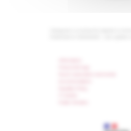
Categories
La recherche Appels à commu
Published on 05/25/2023 -
Last update
Information
Press & kit logo
Room reservation and rental
Accommodation
Equality Policy
IT charter
Public Tenders