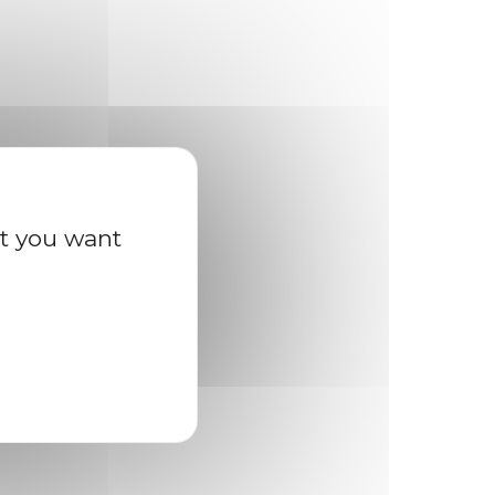
at you want