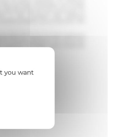
illes de l’Italie renaissante, cet ouvrage
 sein d’une ville de cour a provoqué un
t à voir l’évolution des pratiques
manières d’habiter et la construction des
enne élève de l’École normale supérieure
cole française de Rome. Ses recherches
 urbaines de l’Italie tardo-médiévale,
s étrangers.
at you want