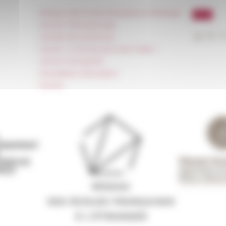
Réseau des Écoles françaises à l’étranger
Unione Internazionale
Carnets de recherche
Carnet « À l’École de toute l’Italie »
Carnet Farnèse150
Newsletter information
FarNet