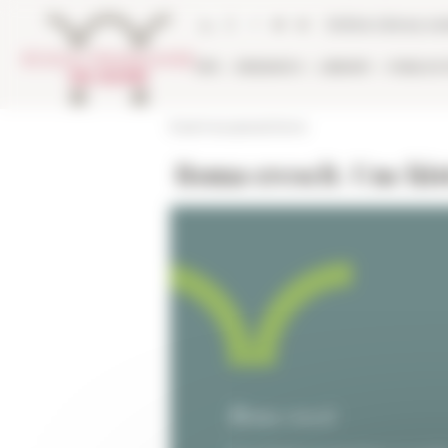
Cookies management panel
Online Library ca
EFR
RESEARCH
LIBRARY
PUBLICA
École française de Rome
Roma crescit. Une his