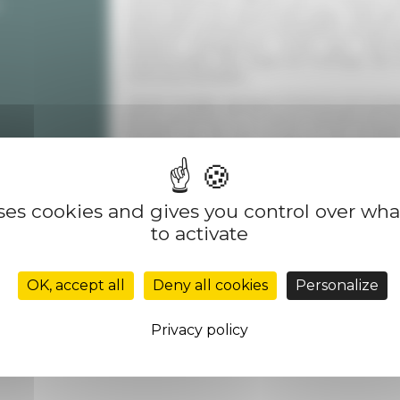
Rome dans une histoire plus large, celle des v
démontre comment la compétition sociale au
profond changement social que donnen
matrimoniales, des règles de l’héritage, des 
mémoires familiales.
Cécile Troadec agrégée d’Histoire, est anci
de la rue d’Ulm et ancienne membre de l’É
portent sur les économies et les sociétés
notamment sur les mobilités et l’accueil de
Livre en vente sur le
site des publications
uses cookies and gives you control over wh
to activate
OK, accept all
Deny all cookies
Personalize
Privacy policy
on
10/22/2020