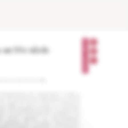
P
A
 au XVe siècle
R
T
A
G
E
R
thènes et de Rome 385
 changements de conjoncture ? C’est à
vre, en prenant pour laboratoire la Rome
du pape et de la Curie, la croissance
n des inégalités sociales. En associant
e, ce livre interroge les conditions de
vité d’une capitale, un semi-dirigisme
 saisissent les nouvelles opportunités
rbain en pleine expansion. En replaçant