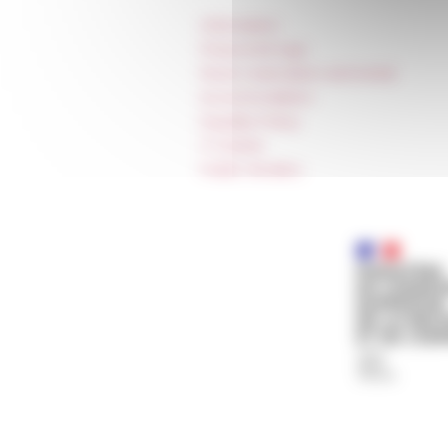
Information
Press & kit logo
Room reservation and rental
Accommodation
Equality Policy
IT charter
Public Tenders