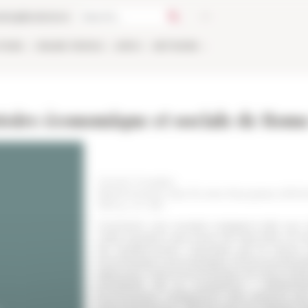
talog
Bookstore
TIONS
ONLINE
PEOPLE
APPLY
NETWORK
toire économique et sociale de Rome
Cécile Troadec
Bibliothèque des Écoles françaises d'A
555 p., ill. n/b
Comment une société s’adapte-t-elle aux
cette question que tente de répondre ce li
du Quattrocento. Impulsée par le retour 
économique s’accompagne d’une accentuatio
approche macro-économique et micro-histoir
possibilité de la croissance : l’attracti
économique, l’adaptation des acteurs qui
d’enrichissement offertes par un marché u