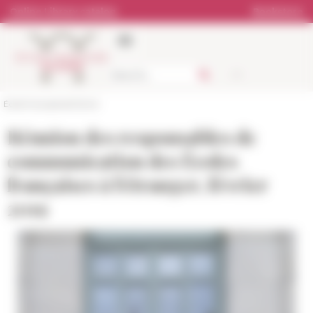
Cookies management panel
Online Library catalog
Bookstore
École française de Rome
Réunion des responsables de
communication des Écoles
françaises à l'étranger, février
2019