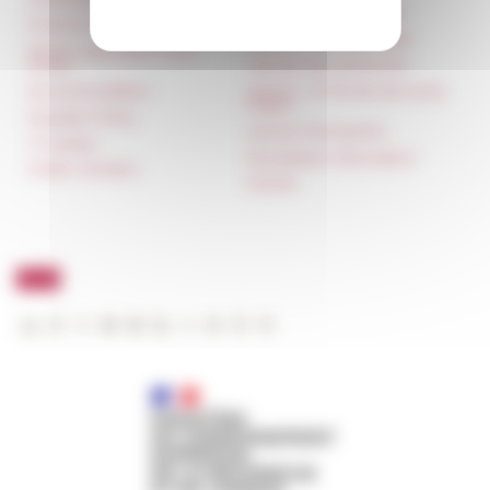
françaises à l’étranger
Press & kit logo
Unione Internazionale
Room reservation and
rental
Carnets de recherche
Accommodation
Carnet « À l’École de toute
l’Italie »
Equality Policy
Carnet Farnèse150
IT charter
Newsletter information
Public Tenders
FarNet