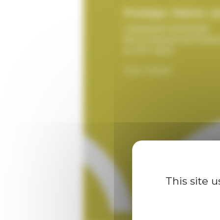
This site 