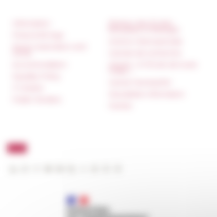
Information
Réseau des Écoles
françaises à l’étranger
Press & kit logo
Unione Internazionale
Room reservation and
rental
Carnets de recherche
Accommodation
Carnet « À l’École de toute
l’Italie »
Equality Policy
Carnet Farnèse150
IT charter
Newsletter information
Public Tenders
FarNet