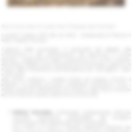
Rencontre dans le cadre des "Dialoghi del Farnese"
Lunedì 17 giugno 2019 alle ore 18.30 - Ambasciata di Francia in
Italia, Palazzo Farnese
L’apporto delle tecnologie, in particolare del digitale, alla
conoscenza e alla valorizzazione del patrimonio è ormai
decisivo. L’applicazione della ricostruzione 3D ai beni culturali,
dal singolo oggetto ai più importanti siti archeologici, suppone di
riunire delle competenze pluridisciplinari per raccogliere i dati,
confrontarli
agli archivi, restituire i risultati presso gli studiosi nonché il
pubblico. Di questo processo complesso renderanno conto i
relatori partendo dall’esempio di Pompei e dallo sforzo recente
per far rinascere questo patrimonio eccezionale.
Hélène Dessales,
archeologa, professoressa all’Ecole
Normale Supérieure, responsabile del progetto
ENS/Centre Jean Bérard sulla Villa di Diomede.
Tra il 2000 e il 2003 è membro dell’École française de