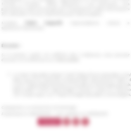
Nocera a Pompei, offrirà, attraverso il suo intervento, una
panoramica sulle tecnologie per l’acquisizione delle informazioni
3D utilizzate e la loro importanza per tale progetto.
Modera:
Fabio Cappelli
, Caporedattore cultura e
spettacoli Rainews24
Écouter :
Si le lecteur audio ne s'affiche pas ci-dessous, vous pouvez
écouter la conférence sur
InSitu.audio
<a class="spreaker-player" href="https://www.spreaker.com/u
data-resource="episode_id=18429098" data-theme="light" data
cover="https://d3wo5wojvuv7l.cloudfront.net/images.sprea
data-width="100%" data-height="400px">Listen to "Patrimoni
</a><script async src="https://widget.spreaker.com/widgets.j
Categories
La recherche Archéologie
Published on 06/03/2019 -
Last update on
09/16/2019