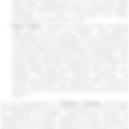
valutazione dell’Unità comune di ricerca «Archeologia
delle società mediterranee» sotto la supervisione delle
istituzioni e organizzazioni francesi: l’Università Paul Valéry,
Montpellier 3; il CNRS e l’Università Paul Valéry,
Montpellier 3, Ministero della Cultura.
Marco Fabbri
è professore associato presso l’Università
degli Studi di Roma «Tor Vergata», dove insegna
Topografia di Roma e dell’Italia antica e Metodologia e
tecnica della ricerca Archeologica. In Italia ha diretto scavi
in diverse regioni e ha partecipato a numerosi progetti di
ricerca sulla pianificazione territoriale e urbanistica e sulla
valorizzazione del patrimonio storico-archeologico. Nel
2018 è stato “Professeur invité presso l’École Pratique des
Hautes Études de Paris”. Negli ultimi anni è stato co-
direttore delle indagini sull’acropoli di Gabii (Roma) e del
Progetto internazionale CHORA (Laboratori di
Archeologia in Basilicata). Attualmente dirige a Pompei la
ricerca «Promoenia» sulle fortificazioni e coordina le
attività di scavo e documentazione di una vasta area della
Regio V.
Con la partecipazione di
François Fouriaux
, archeologo
topografo-geomatico presso l’École française de Rome, il quale
ha collaborato al progetto «Organizzazione, gestione e
trasformazione di un’area suburbana: la porta Ercolano di
Pompei, tra spazio funebre e spazio commerciale». Attualmente
impegnato in un progetto riguardante la Necropoli di Porta