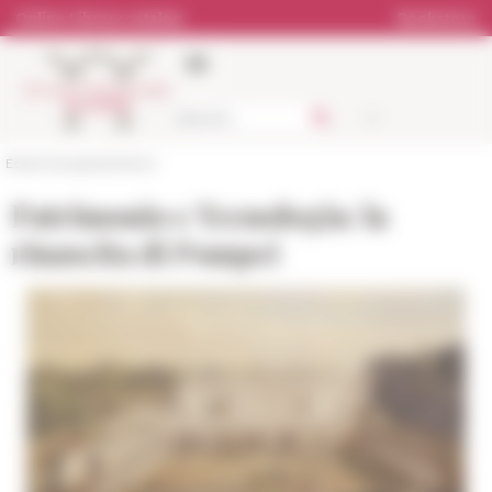
Cookies management panel
Online Library catalog
Bookstore
École française de Rome
Patrimonio e Tecnologia: la
rinascita di Pompei