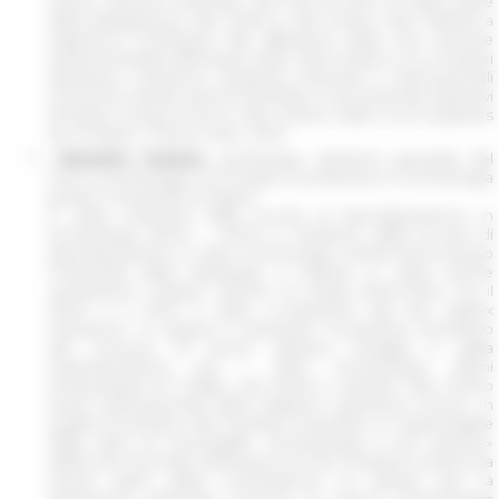
Rome, Sezione Antichità. Dal 2012 al 2013, ha fatto parte
della delegazione del CNRS e del Centro Jean Bérard a
Napoli.Ha contribuito alla diffusione delle sue ricerche
sull’archeologia dell’acqua nelle città romane e su Pompei
attraverso numerosi congressi nazionali e internazionali
ma anche tramite articoli scientifici e documentari televisivi
(Pompei. Acqua e fuoco, Arte, 2015) e radio («Les Mystères
de Pompéi», France Inter, 2011).
Massimo Osanna
, archeologo, direttore generale del
Parco Archeologico di Pompei e professore in archeologia
presso l’Università di Napoli.
E’ stato Direttore della Scuola di Specializzazione in
archeologia (2002 - 2007) e Direttore della Scuola di
specializzazione in Beni Archeologici (2009-2014) presso
l’Università della Basilicata, a Matera. E’ stato anche
«professore invitato» all’ENS di Parigi (2013-2014). Tra il
2003 e il 2010 è stato co-direttore del sito dell’ex
Taurianum. In seguito è diventato consulente scientifico
del Comune di Ascoli Satriano (Puglia) e della
Soprintendenza per i Beni Archeologici (Beni
Archeologici) di Puglia. Dal 2008 è membro del Centro
Studi Internazionale della religione nell’antica Grecia. In
qualità di membro del Comitato Scientifico, è responsabile
della serie di monografie «Archeologia e arti antiche»
dell’École Normale Supérieure di Pisa. Massimo Osanna fa
anche parte della commissione di esperti per la