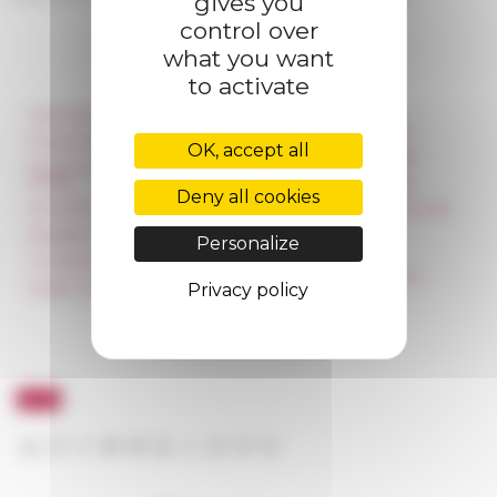
gives you
control over
what you want
to activate
Information
Réseau des Écoles
françaises à l’étranger
Press & kit logo
OK, accept all
Unione Internazionale
Room reservation and
rental
Carnets de recherche
Deny all cookies
Accommodation
Carnet « À l’École de toute
l’Italie »
Equality Policy
Personalize
Carnet Farnèse150
IT charter
Newsletter information
Public Tenders
Privacy policy
FarNet