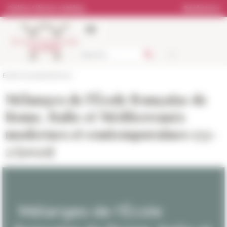
Cookies management panel
Online Library catalog
Bookstore
École française de Rome
Mélanges de l'École française de
Rome. Italie et Méditerranée
modernes et contemporaines 133-
2 (2021)