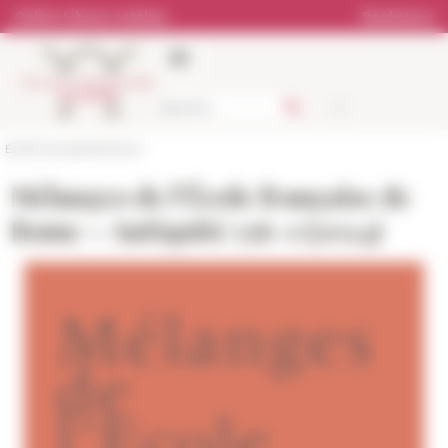
Cookies management panel
Online Library catalog
Bookstore
École française de Rome
Mélanges de l’École française de
Rome – Antiquité 136-1 (2024)