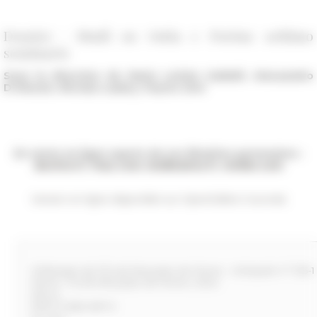
Dossier : Studi su Ostia e Portus: settimo
seminario
Sous la direction de Maria Letizia Caldelli, Alessandro
D’Alessio, Nicolas Laubry, Fausto Zevi
En vente en ligne auprès de nos librairies partenaires :
decitre.fr
,
fnac.com
,
leslibraires.fr
,
mollat.com
Version en ligne disponible sur OpenEdition Journals
Mélanges de l'École française de Rome - Antiquité n° 136-1
Roma : École française de Rome, 2024
304 p.
978-2-7283-1817-9