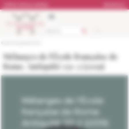
Cookies management panel
Online Library catalog
Bookstore
École française de Rome
Mélanges de l'École française de
Rome. Antiquité 131-2 (2019)