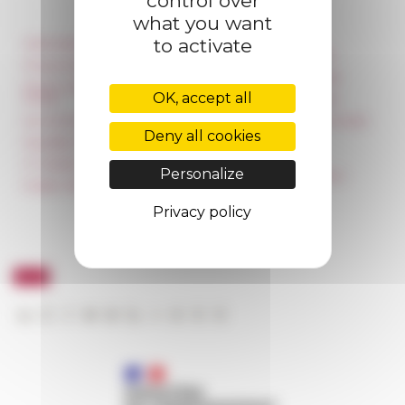
control over
what you want
to activate
Information
Réseau des Écoles
françaises à l’étranger
Press & kit logo
Unione Internazionale
Room reservation and
OK, accept all
rental
Carnets de recherche
Accommodation
Carnet « À l’École de toute
l’Italie »
Deny all cookies
Equality Policy
Carnet Farnèse150
IT charter
Personalize
Newsletter information
Public Tenders
FarNet
Privacy policy