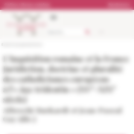
Cookies management panel
Online Library catalog
Bookstore
École française de Rome
L’Inquisition romaine et la France
Juridiction, doctrine et pluralité
des catholicismes européens
e
e
à l’« âge tridentin » (XV
-XIX
siècle)
Albrecht Burkardt et Jean-Pascal
Gay (dir.)