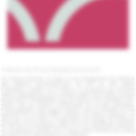
Collection de l’École française de Rome 611
Ce volume propose un bilan et une prospective sur l’histoire
e
e
des relations qu’entretiennent, du XVI
au XIX
siècle,
l’Inquisition romaine et la France. Si l’ouverture de l’Archivio
della Congregazione per la Dottrina della Fede (1998) a permis
des progrès considérables, tant de l’histoire de l’Inquisition elle-
même que de l’histoire intellectuelle du monde catholique,
l’historiographie s’est jusqu’à présent surtout focalisée sur les
territoires où le Saint-Office exerçait une pleine juridiction, et
donc peu sur la France. Il s’agit dans cet ouvrage de réévaluer
le rôle de la Congrégation dans la vie du catholicisme français,
et inversement la place de la France dans l’histoire de la plus
puissante des administrations pontificales.