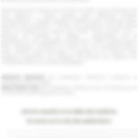
Quels furent les acteurs de la mise en place et du maintien de
ces rapports ? Quels étaient leurs différents terrains
d’intervention ? Suivant quelles modalités s’est construite cette
autorité sans juridiction ? Toutes ces questions sont abordées
dans un temps long, pensé par Paolo Prodi comme une «
époque de l’histoire de l’Église », caractérisée par la
permanence d’un paradigme fonctionnel. Cette enquête place
donc l’époque moderne au centre de son questionnement,
mais entend aussi interroger la genèse et le devenir des
logiques modernes, en essayant de penser les ruptures et
continuités liées à ce même paradigme.
Albrecht Burkardt
est professeur d’histoire moderne à
l’université de Limoges.
Jean-Pascal Gay
est professeur d’histoire du christianisme à
l’Université catholique de Louvain.
Voir les résumés et la table des matières
En vente sur le site des publications