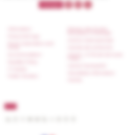
Information
Réseau des Écoles
françaises à l’étranger
Press & kit logo
Unione Internazionale
Room reservation and
rental
Carnets de recherche
Accommodation
Carnet « À l’École de toute
l’Italie »
Equality Policy
Carnet Farnèse150
IT charter
Newsletter information
Public Tenders
FarNet