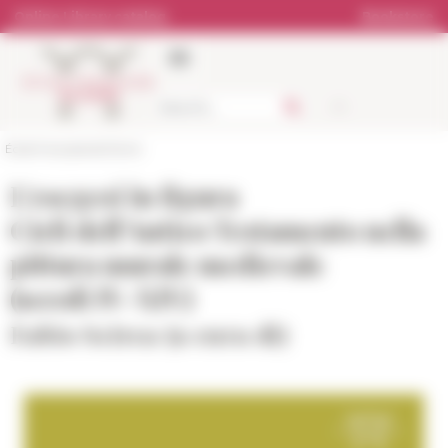
Cookies management panel
Online Library catalog
Bookstore
École française de Rome
L’esegesi in figura
Cicli dell’Antico Testamento nella
pittura murale medievale
(secoli IV-XIV)
Fabio Scirea (a cura di)