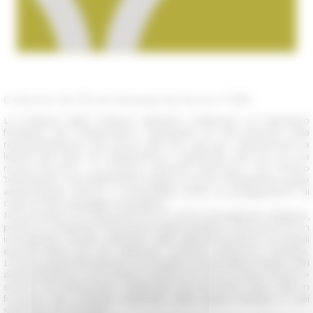
Collection de l’École française de Rome n° 589
La ri-lettura delle Scritture ebraiche costituisce un elemento
fondante del Cristianesimo, impegnato sin dai primordi nella
reinterpretazione del
prima
alla luce del
poi
, mantenendo la
lettera del testo ma ribaltandone il significato alla luce di una
nuova funzione. Le Scritture ebraiche divennero così l’Antico
Testamento, inscindibilmente legato al Nuovo Testamento quale
antecedente storico e inesauribile fonte di prefigurazioni di
Cristo e del messaggio evangelico.
Nel processo di costruzione di un nuovo immaginario religioso,
presto si comprese l’importanza della parallela costruzione di un
immaginario visuale, partendo dalla rappresentazione di singoli
episodi biblici per poi elaborare coerenti sequenze narrative.
L’intensa sperimentazione iconografica di età paleocristiana offrì
all’altomedioevo e poi all’età romanica un ricco
corpus
di temi e
schemi da selezionare, rielaborare ed arricchire, ogni volta in
funzione del contesto materiale, dello spazio liturgico e dei
significati da veicolare.