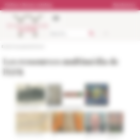
Cookies management panel
Online Library catalog
Bookstore
École française de Rome
Les ressources multimédia de
l'EFR