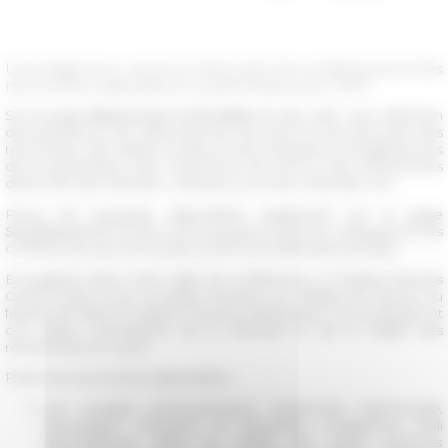
Une page pour revoir et réécouter les conférences et les
rencontres organisées en partenariat avec l'EFR
Sur la page
Ressources multimédia
du site web, une collection
de podcasts et de vidéos permet de revoir et de réécouter des
rencontres, des tables-rondes et des entretiens enregistrés lors
de la participation des chercheurs de l'EFR à des événements
divers tels que festivals, colloques, journées d'études, etc.
Parmi les podcasts disponibles également sur la page
Soundcloud
de l'École vous trouverez aussi les colloques et les
conférences qui ont eu lieu à l'EFR ces dernierès années.
Enregistrés dans notre salle de conférence, à l'Institut français
Centre Saint-Louis, au palais Farnèse, au Collège de France, au
festival de Blois et auprès d'autres partenaires, ces podcasts et
ces vidéos témoignent de la diversité et de la vitalité des
recherches en cours.
Parmi les rencontres disponibles :
Les voyages philosophiques d’Averroès, Maïmonide,
Montaigne.
Première et deuxième conférence d'Ali
Benmakhlouf dans le cadre du cycle
Lectures