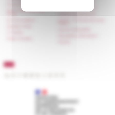
françaises à l’étranger
Press & kit logo
Unione Internazionale
Room reservation and
rental
Carnets de recherche
Accommodation
Carnet « À l’École de toute
l’Italie »
Equality Policy
Carnet Farnèse150
IT charter
Newsletter information
Public Tenders
FarNet