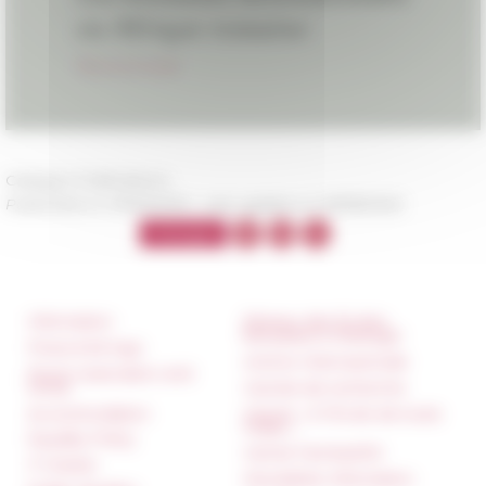
Category
Publications
Published on 07/03/2019 -
Last update on
09/18/2020
Information
Réseau des Écoles
françaises à l’étranger
Press & kit logo
Unione Internazionale
Room reservation and
rental
Carnets de recherche
Accommodation
Carnet « À l’École de toute
l’Italie »
Equality Policy
Carnet Farnèse150
IT charter
Newsletter information