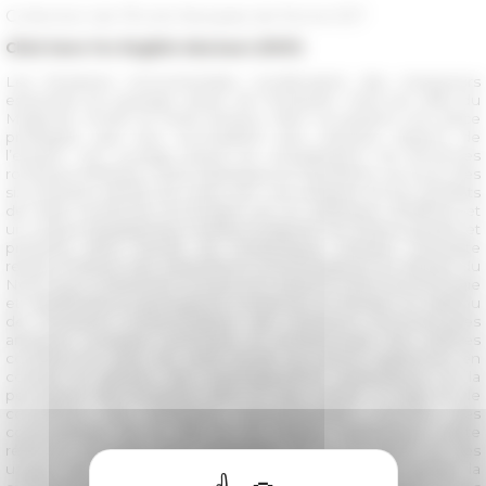
Collection de l'École française de Rome 557
Click here for English Abstract (PDF)
Les fontaines monumentales constituaient des marqueurs
essentiels du paysage urbain de l’Antiquité. Dans les villes du
Maghreb romain et tardo-antique, elles occupaient une place
privilégiée que leur accordaient peu d’autres régions de
l’empire. Cet ouvrage prend en considération les provinces
romaines d’Afrique, entre Atlantique et Tripolitaine, au cours des
six premiers siècles de notre ère. Les analyses et les résultats
de cette recherche se fondent sur un catalogue d’édifices et
un corpus épigraphique inédits.Soulignant les enjeux passés et
présents dans l’étude de l’hydraulique antique, l’enquête
retrace l’histoire des explorations archéologiques en Afrique du
Nord, pour s’intéresser ensuite aux relations entre terminologie
et classifications typologiques modernes et dresser un tableau
de l’évolution morphologique des fontaines monumentales
antiques. L’analyse technique et architecturale des édifices
constitue le cœur de cette étude qui prend également en
compte la gestion des aménagements hydrauliques et la
perception des fontaines dans le tissu urbain. Il s’agit ici de
considérer les fontaines monumentales comme des
composantes de la ville et du réseau hydraulique. Cette
réflexion envisage ainsi l’ensemble de la circulation et des
usages de l’eau et ambitionne plus largement de penser la