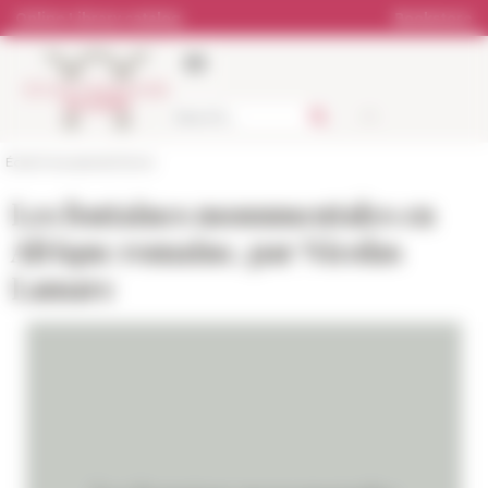
Cookies management panel
Online Library catalog
Bookstore
École française de Rome
Les fontaines monumentales en
Afrique romaine, par Nicolas
Lamare