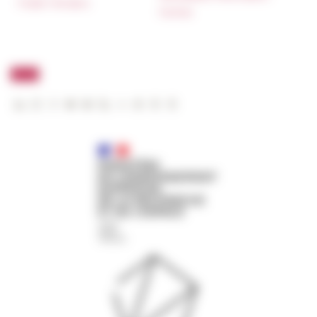
Public Tenders
FarNet