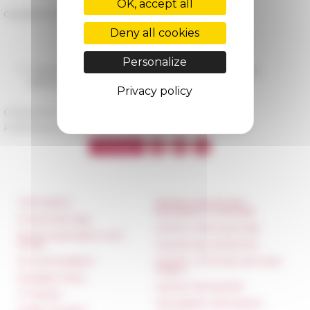
OK, accept all
Cosultez le catalogue Farnèse →
Deny all cookies
Personalize
10/28/2021
Ouverture de l'accès distant aux ressources
électroniques de l'EFR
Privacy policy
Categories
La recherche Bibliothèque
Published on 11/24/2021 -
Last update on
11/29/2021
Information
Réseau des Écoles
françaises à l’étranger
Press & kit logo
Unione Internazionale
Room reservation and
rental
Carnets de recherche
Accommodation
Carnet « À l’École de toute
l’Italie »
Equality Policy
Carnet Farnèse150
IT charter
Newsletter information