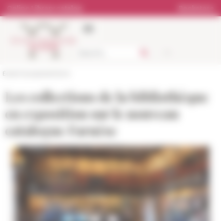
Cookies management panel
Online Library catalog
Bookstore
École française de Rome
Les collections de la bibliothèque
en exposition sur le nouveau
catalogue Farnèse