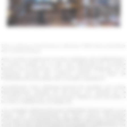
Des contenus enrichis pour valoriser l'offre documentaire
de la bibliothèque
Avec la mise en place du nouveau catalogue de la bibliothèque,
et tenant compte de ce que sont désormais les nouveaux
besoins de la recherche, nous avons décidé d'exposer sur le
catalogue Farnèse des contenus enrichis à la place de
l'habituelle liste périodique des nouvelles acquisitions.
Actuellement notre catalogue permet de visualiser une notice
bibliographique abrégée du document, une vignette de sa
couverture quand elle est fournie par l'éditeur, puis d'accéder à
la notice complète par un simple clic.
Les ouvrages sélectionnés pour l'exposition feront quant à eux
l'objet d’un enrichissement de leurs notices permettant
d'accéder à une indexation fine des titres, mais aussi, quand elle
existe dans des réservoirs libres ou auxquels la bibliothèque est