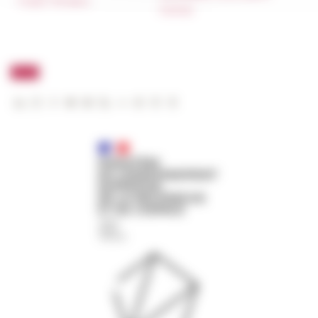
Public Tenders
FarNet