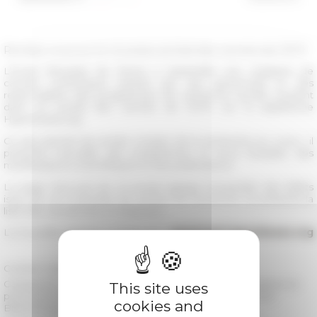
Rendez-vous sur le nouveau portail des carnets de l'EFR
L’École française de Rome a rassemblé une vingtaine de
carnets numériques animés par ses personnels et des
responsables des programmes de recherche qu’elle soutient
dans un portail des carnets de l'EFR, sur la plateforme
Hypotheses.org.
Ce site permet de rendre compte de la recherche en cours ; il
présente l’actualité des programmes et leurs résultats, des
manifestations scientifiques et des publications.
La page d’accueil de ce portail agrège l’ensemble des billets
issus de cet ensemble de carnets de recherche et présente la
liste des carnets liés à l’institution.
La nouvelle adresse à retenir est :
carnetsefr.hypotheses.org
Contact
carnet@efrome.it
Categories
Les personnes Chercheurs accueillis Membres et
This site uses
personnel scientifique L'EFR EFR 150 ans La recherche
cookies and
Bibliothèque Publications