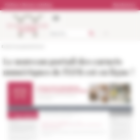
Cookies management panel
Online Library catalog
Bookstore
École française de Rome
Le nouveau portail des carnets
numériques de l'EFR est en ligne !