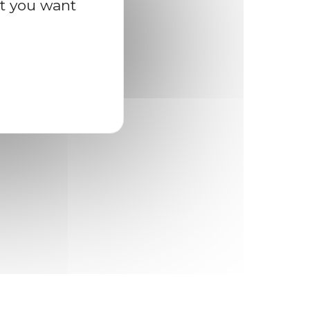
at you want