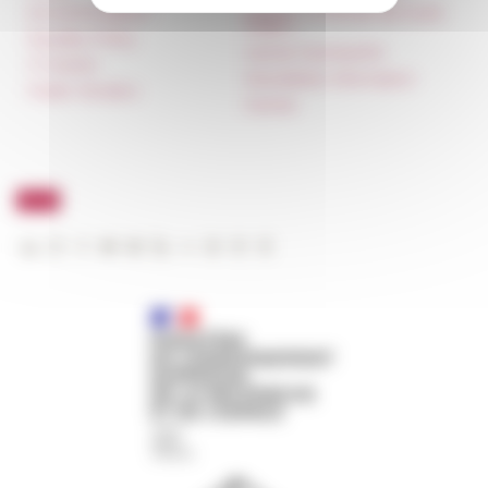
Accommodation
Carnet « À l’École de toute
l’Italie »
Equality Policy
Carnet Farnèse150
IT charter
Newsletter information
Public Tenders
FarNet