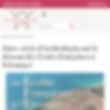
Cookies management panel
Online Library catalog
Bookstore
École française de Rome
Hors-série d'Archéologia sur le
Réseau des Écoles françaises à
l'étranger