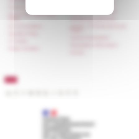
françaises à l’étranger
Press & kit logo
Unione Internazionale
Room reservation and
rental
Carnets de recherche
Accommodation
Carnet « À l’École de toute
l’Italie »
Equality Policy
Carnet Farnèse150
IT charter
Newsletter information
Public Tenders
FarNet