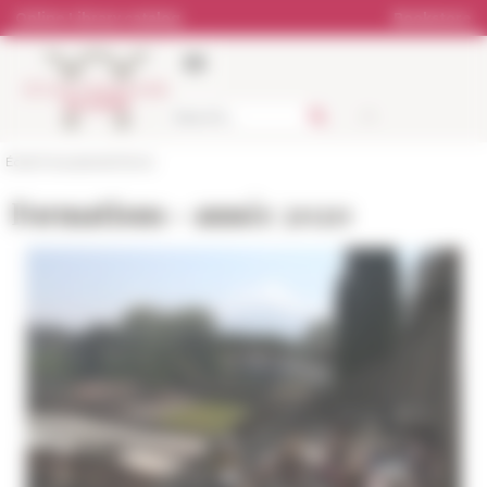
Cookies management panel
Online Library catalog
Bookstore
École française de Rome
Formations - année 2020