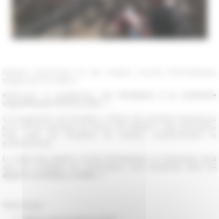
Ateliers doctoraux et de master, écoles thématiques,
stages de formation
Retrouvez le programme des
formations à la recherche
organisées par l'EFR en 2020 →
Ce programme de formation, mission de première importance
pour l’École française de Rome, est destiné à des doctorants,
mais aussi aux étudiants de masters, postdoctorants et
professionnels.
Le détail des ateliers, écoles thématiques ou séminaires ainsi
que les modalités de participation sont présentés dans les
appels à candidature dédiés →
Téléchargez :