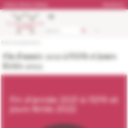
Cookies management panel
Online Library catalog
Bookstore
École française de Rome
Fin d'année 2021 à l'EFR et jours
fériés 2022