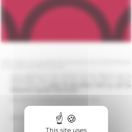
Information sur les dates de fermeture de la bibliothèque
et des sites de l'EFR à Rome
Nous rappelons à nos lecteurs et nos visiteurs que la
bibliothèque ainsi que tous les sites de l'EFR à Rome
seront fermés du
jeudi 23 décembre 2021 au soir au
dimanche 2 janvier 2022 inclus
.
Réouverture au public le lundi 3 janvier 2022.
Voir la liste des jours fériés 2022 →
This site uses