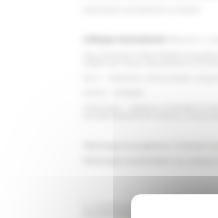
SAPIENZA UNIVERSITÀ DI ROMA
Colloque international
Ellenismo: il L
Org. Francesco Maria Cifarelli (Università
SABAP per l’area metropolitana di Roma
Axe 4 - Territoires, communautés, citoy
Section : Antiquité
Partenaires : Sapienza Università di Ro
Escuela Espaňola de Historia y Arqueolo
Télécharger le programme / Scaricare i
Télécharger la présentation du colloque 
⇒ L’evento potrà essere seguito in di
Università di Roma