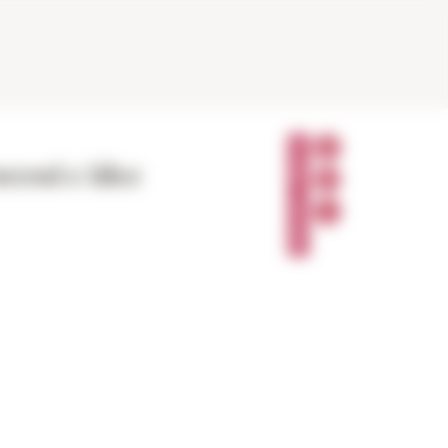
P
A
cessi e idee
R
T
A
G
E
R