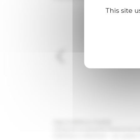
This site 
Segui la diretta su Youtube!
Categories
La recherche Ressources mu
Published on 09/25/2023 -
Last update