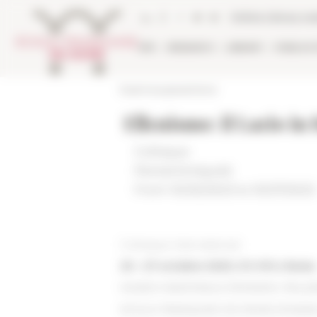
Cookies management panel
Online Library ca
EFR
RESEARCH
LIBRARY
PUBLICA
École française de Rome
Ellenismo: il Lazio in
Colloque
Period
Antiquité
From 10/25/2023 to 10/27/2023
Colloque international
25 – 27 octobre 2023, 9 h-19 h, Rome
MUSEO NAZIONALE ROMANO, PALA
ÉCOLE FRANÇAISE DE ROME (PIAZZA