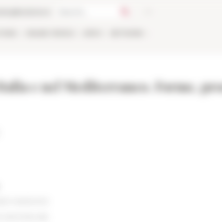
talog
Bookstore
TIONS
ONLINE
PEOPLE
APPLY
NETWORK
 Italia e nel Mediterraneo. Forme, pro
ZZO MASSIMO
 NAVONA 62)