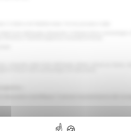
azio in Italia e nel Mediterraneo. Forme, processi e idee
 degli Studi dell'Aquila), Alessandro D’Alessio (Parco archeologico
), Domenico Palombi (Sapienza Università di Roma)
enneté
ma, Università degli Studi dell’Aquila, British School at Rome,
gía en Roma, Parco archeologico di Ostia antica
l programma→
et des posters scientifiques / Scaricare la presentazione del conve
retta streaming collegandosi al
canale YouTube del Dipartimento