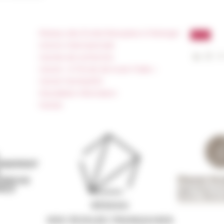
Réseau des Écoles françaises à l’étranger
Unione Internazionale
Carnets de recherche
Carnet « À l’École de toute l’Italie »
Carnet Farnèse150
Newsletter information
FarNet