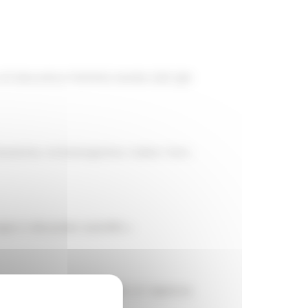
 di Ostia antica PaOAnt), Sandra Gatti (già
 Deutsches Archäologisches Institut Rom,
gno e dei poster scientifici→
 di Scienze dell’Antichità di Sapienza