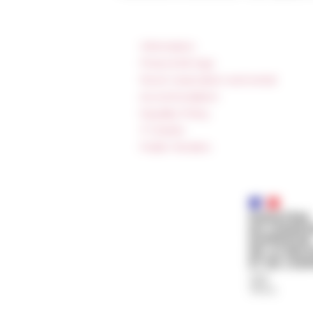
Information
Press & kit logo
Room reservation and rental
Accommodation
Equality Policy
IT charter
Public Tenders