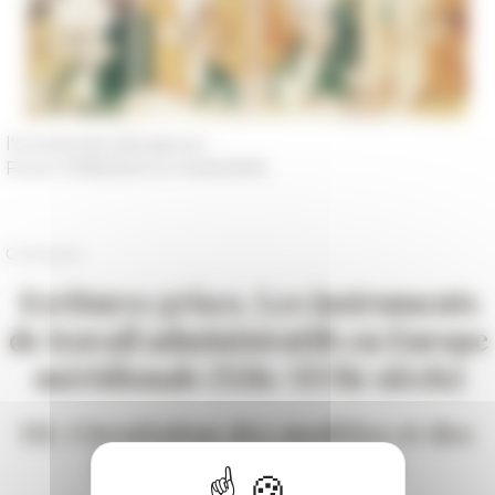
l'Université d'Avignon
From 11/18/2015 to 11/20/2015
Colloque
Ecritures grises. Les instruments
de travail administratifs en Europe
méridionale (XIIe-XVIIe siècle)
III. Circulation des modèles et des
instruments de gestion