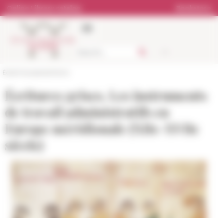
Cookies management panel
Online Library catalog
Bookstore
École française de Rome
Écritures grises. Les instruments
de travail administratifs en
Europe méridionale (XIIe-XVIIe
siècle)