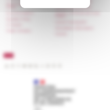
Unione Internazionale
Room reservation and
rental
Carnets de recherche
Accommodation
Carnet « À l’École de toute
l’Italie »
Equality Policy
Carnet Farnèse150
IT charter
Newsletter information
Public Tenders
FarNet