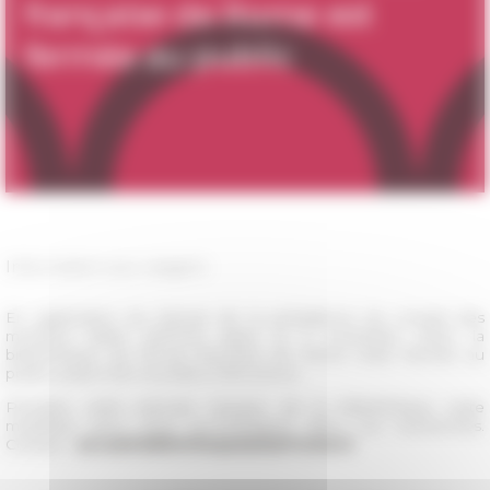
Information aux usagers
En application du Décret de la présidence du conseil des
ministres italien (DPCM) signé le 3 novembre 2020, la
bibliothèque de l’École française de Rome reste fermée au
public jusqu’à de nouvelles instructions.
Pendant cette période l'équipe de la bibliothèque reste
mobilisée pour vous accompagner dans vos recherches.
Contact :
accueil.bibliotheque(at)efrome.it