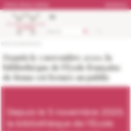
Cookies management panel
Online Library catalog
Bookstore
École française de Rome
Depuis le 5 novembre 2020, la
bibliothèque de l'École française
de Rome est fermée au public