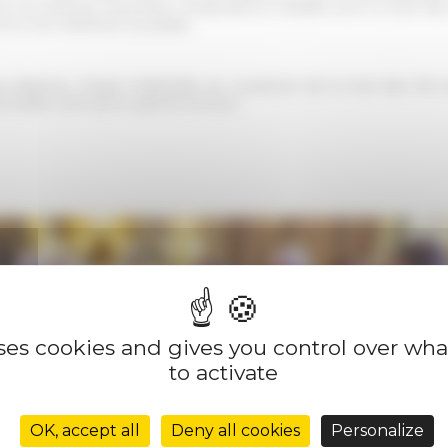
er les premiers panneaux d'expositions installés pour la Nuit d
 la cour intérieure du palais.
e italienne, Sergio Mattarella, en ouverture de la Nuit des 150
morable, ainsi qu’un grand honneur.
uses cookies and gives you control over wh
to activate
OK, accept all
Deny all cookies
Personalize