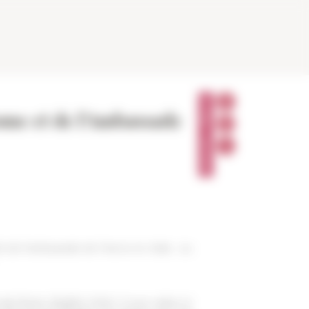
P
A
ome et de l'Ambassade
R
T
A
G
E
R
té de l'ambassade de France en Italie, au
 Rome, Brigitte Marin, il a pu visiter le