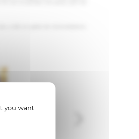
es 150 ans et prendre une photo avec les
 ans, a été un geste de reconnaissance,
at you want