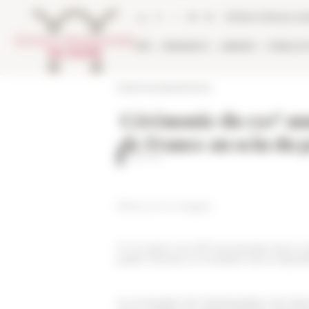
Cookies management panel
Online Library ca
EFR
RESEARCH
LIBRARY
PUBLICA
École française de Rome
e
Cérémonie du 150
ann
de France au sein du 
©Quirinal
Retour en images
e
À l'occasion du 150
anniversaire de la c
palais Farnèse, le Président de la Républi
Accompagné de l'ambassadeur de France en