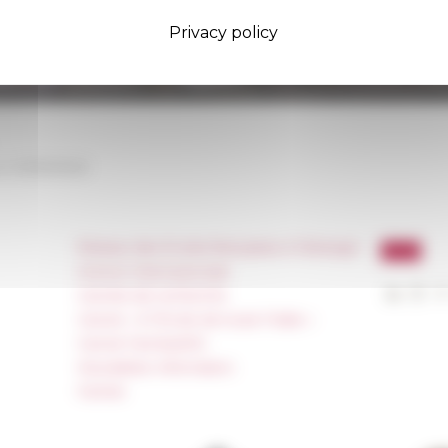
Privacy policy
©Quirinal
on
10/30/2025
Réseau des Écoles françaises à l’étranger
Unione Internazionale
Carnets de recherche
Carnet « À l’École de toute l’Italie »
Carnet Farnèse150
Newsletter information
FarNet