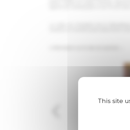
piano nobile
du palais Farnèse, appréci
agents de l'ambassade et de l'École dans
La visite du Président de la Républiqu
d’estime et d’amitié particulièrement mé
L'information sur le site du Quirinal →
This site 