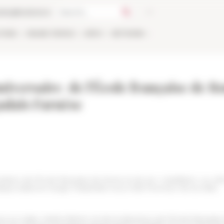
talog
Bookstore
TIONS
ONLINE
PEOPLE
APPLY
NETWORK
iversaire de l'École française de R
palais Farnèse
réation de l'École française de Rome et de son installation, au cô
que italienne Sergio Mattarella nous a fait l'honneur de sa visite.
 Italie, Martin Briens, et de la directrice de l'École française de