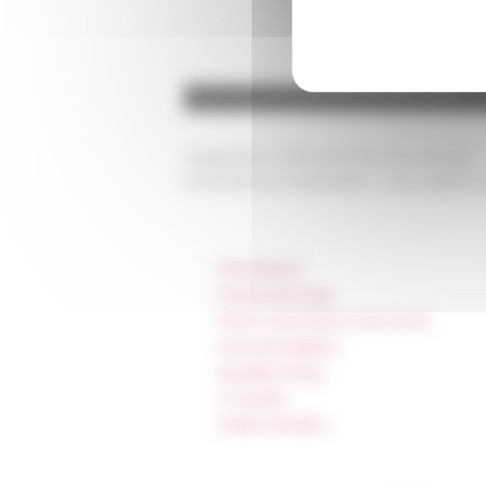
Categories
L'EFR EFR 150 ans Histoire
Published on 10/02/2025 -
Last update 
Information
Press & kit logo
Room reservation and rental
Accommodation
Equality Policy
IT charter
Public Tenders