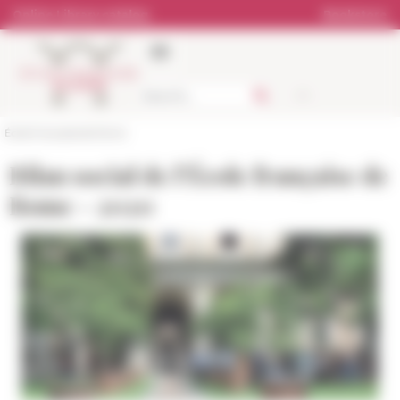
Cookies management panel
Online Library catalog
Bookstore
École française de Rome
Bilan social de l’École française de
Rome - 2020