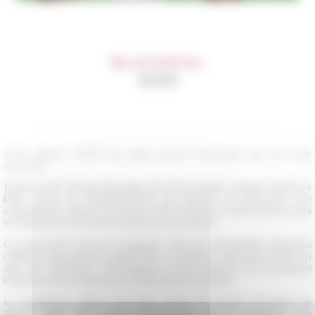
Une édition 2020 du bilan social marquée par la crise
sanitaire
Depuis 2017, l'École française de Rome publie chaque année le
bilan social de l'établissement qui permet de découvrir son
organisation interne au travers des hommes et des femmes qui
en assurent le fonctionnement au quotidien.
Ce document annuel récapitule ainsi les principales données
chiffrées permettant d'apprécier la situation des personnels au
sein de l'institution, d'enregistrer et de mesurer les évolutions
intervenues en termes de ressources humaines.
La quatrième édition du bilan social de l’École française de
Rome offre une vision d’ensemble de la situation des