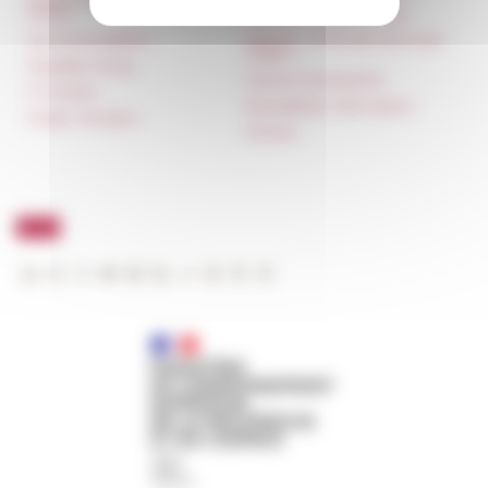
rental
Carnets de recherche
Accommodation
Carnet « À l’École de toute
l’Italie »
Equality Policy
Carnet Farnèse150
IT charter
Newsletter information
Public Tenders
FarNet