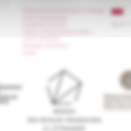
Réseau des Écoles françaises à l’étranger
Unione Internazionale
Carnets de recherche
Carnet « À l’École de toute l’Italie »
Carnet Farnèse150
Newsletter information
FarNet