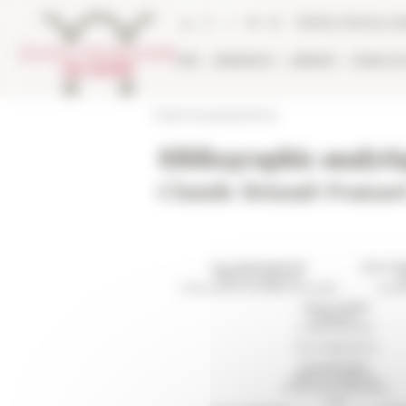
Cookies management panel
Online Library ca
EFR
RESEARCH
LIBRARY
PUBLICA
École française de Rome
Bibliographie analytiq
Claude Briand-Ponsart