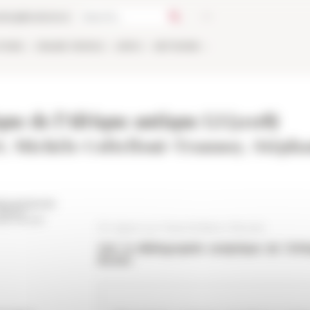
talog
Bookstore
TIONS
ONLINE
PEOPLE
APPLY
NETWORK
ue de l’Afrique antique LI (2018)
, Michèle Coltelloni-Trannoy, Stépha
En ligne sur OpenEdition Books
Voir la
Bibliographie analytique de l’Afr
Books