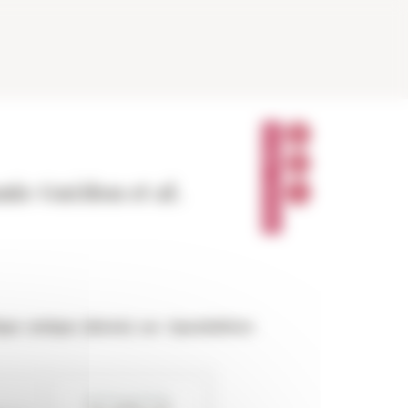
P
A
R
T
A
nie Guédon et al.
G
E
R
ique antique
(BAAA) sur OpenEdition