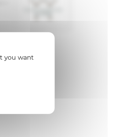
ue LI
at you want