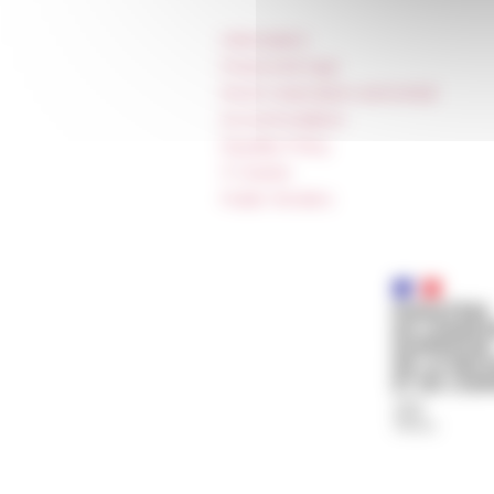
Information
Press & kit logo
Room reservation and rental
Accommodation
Equality Policy
IT charter
Public Tenders