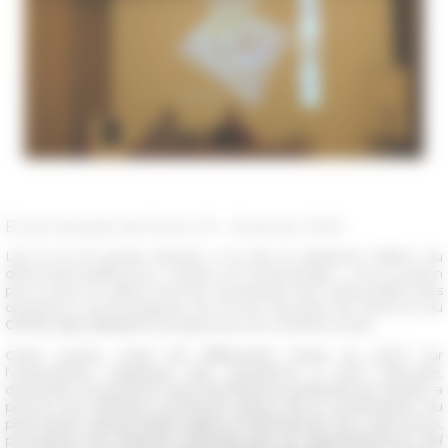
École française de Rome, 19 - 20 janvier 2023
Les 19 et 20 janvier dernier a eu lieu la septième édition du
désormais traditionnel « Atelier sur l'archéologie », une occasion
pour réunir en début d'année l’ensemble des responsables des
opérations archéologiques de l'École française de Rome et du
Centre Jean Bérard
et programmer les chantiers 2023.
Cette année, outre les différentes mises au point sur
l'organisation logistique des opérations à venir (sécurité,
demande concessions, documentations, publications), l'atelier a
permis une réflexion commune autour de la numérisation du
patrimoine culturel italien grâce à l'intervention de Laura Moro,
présidente de l’
Istituto centrale per la digitalizzazione del