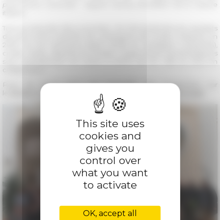
patrimonio culturale – Digital Library
(Ministère de la Culture
italien).
Tout au long des deux journées, ont été présentés les résultats
de près d'une trentaine de campagnes de fouilles réalisées en
2022 sur les territoires italien (Sicile et Sardaigne comprises),
croate, serbe, albanais et tunisien. Vingt projets archéologiques
sont actuellement en cours à l'EFR, six au CJB et trois en
collaboration.
Pour en savoir plus, voir l'actualité des recherches sur
le
Bulletin archéologique des Écoles françaises à l’étranger
This site uses
cookies and
gives you
control over
what you want
to activate
OK, accept all