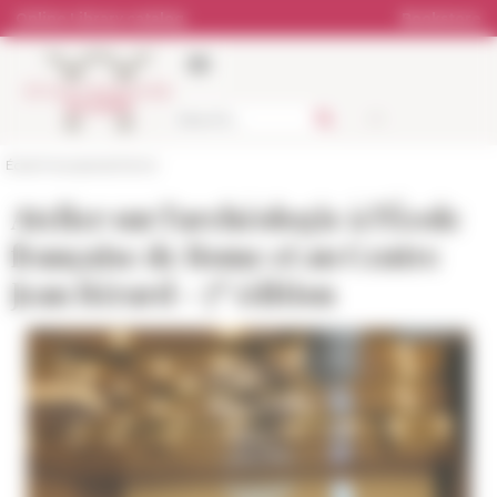
Cookies management panel
Online Library catalog
Bookstore
École française de Rome
Atelier sur l'archéologie à l'École
française de Rome et au Centre
e
Jean Bérard - 7
édition