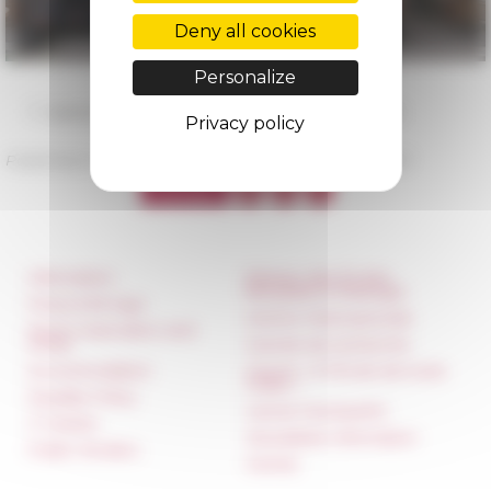
Deny all cookies
Personalize
Axes et programmes scientifiques de l'EFR 2022-2026
Privacy policy
Published on 01/25/2023 -
Last update on
02/06/2023
Information
Réseau des Écoles
françaises à l’étranger
Press & kit logo
Unione Internazionale
Room reservation and
rental
Carnets de recherche
Accommodation
Carnet « À l’École de toute
l’Italie »
Equality Policy
Carnet Farnèse150
IT charter
Newsletter information
Public Tenders
FarNet