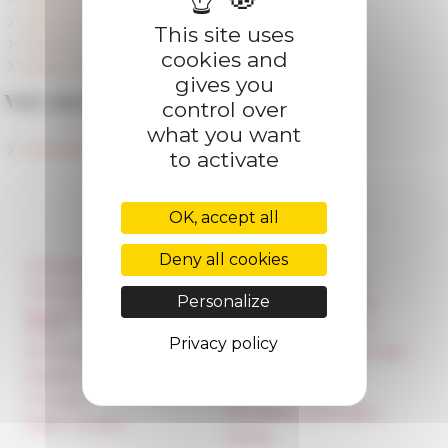
Fellowships and PhD
Chercheurs référents
This site uses
Former Fellows
cookies and
Centre Jean Bérard (Unité mixte CNRS - EFR)
gives you
Voir aussi
control over
what you want
Candidater à un poste de chercheur résident
to activate
OK, accept all
Deny all cookies
Information
Réseau des Écoles
françaises à l’étranger
Press & kit logo
Personalize
Unione Internazionale
Room reservation and
rental
Carnets de recherche
Privacy policy
Accommodation
Carnet « À l’École de toute
l’Italie »
Equality Policy
Carnet Farnèse150
IT charter
Newsletter information
Public Tenders
FarNet