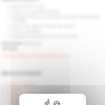
e
e
Italie XV
-XVII
siècle
Histoire de la pensée politique
Philologie politique, sémantique historique, histoire des
concepts
Histoire des idées et histoire des savoirs
Droit et Littérature
Géographie et politique (XVe-XVIIe siècle)
Arrival date
01/09/2024
See also
Voir son profil sur le site de l'ENS de Lyon →
Autres personnels
Research Direction
Services
Members and Research Staff
Visiting Researchers