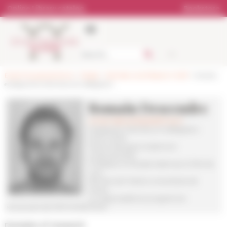
Cookies management panel
Online Library catalog
Bookstore
École française de Rome
>
People
>
Members and Research Staff
> Anciens
enseignants-chercheurs en délégation
Romain Descendre
romain.descendre(at)efrome.it
Enseignant-chercheur en délégation
(2024-2025)
Section Époques moderne et
contemporaine
Professeur en Études italiennes à l’ENS de
Lyon
Membre de l’Institut universitaire de
France
Co-responsable du programme
structurant de l'EFR MONDO500
Domains of research