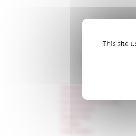
This site 
Information
Press & kit logo
Room reservation and rental
Accommodation
Equality Policy
IT charter
Public Tenders