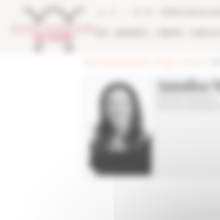
Cookies management panel
Online Library ca
EFR
RESEARCH
LIBRARY
PUBLICA
École française de Rome
>
People
>
Services
> Héb
Annalisa M
Assistante de gestion
Accueil et Hébergem