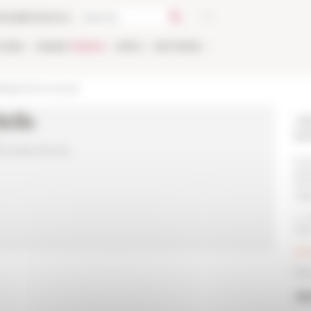
talog
Bookstore
TIONS
ONLINE
PEOPLE
APPLY
NETWORK
ergement et accueil
elis
Ad
hé
ent place Navone
Éco
pia
00
Ital
T. 
Fax
ser
Plu
Au