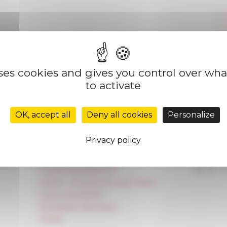
uses cookies and gives you control over wh
to activate
OK, accept all
Deny all cookies
Personalize
Privacy policy
Réseau des Écoles françaises à l’étranger
Unione Internazionale
Carnets de recherche
Carnet « À l’École de toute l’Italie »
Carnet Farnèse150
Newsletter information
FarNet