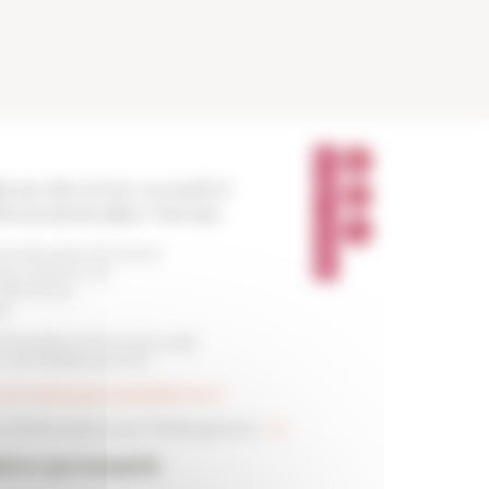
P
A
resse du service accueil et
R
T
bergement place Navone
A
G
E
le française de Rome
R
zza Navona, 62
 186 Roma
ia
+39 06 68 42 90 01 (accueil)
 +39 06 68 42 90 50
vice.hebergement(at)efrome.it
s d'informations sur l'hébergement :
ici
tres personnels