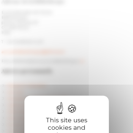
Adresse de la bibliothèque
École française de Rome
Bibliothèque
piazza Farnese 67
00 186 Roma
Italia
T. +39 06 68 60 14 27
accueil.bibliotheque@efrome.it
Plus d'informations sur la bibliothèque
ici
Autres personnels
Research Direction
Services
Members and Research Staff
Visiting Researchers
Fellowships and PhD
Chercheurs référents
This site uses
Former Fellows
cookies and
Centre Jean Bérard (Unité mixte CNRS - EFR)