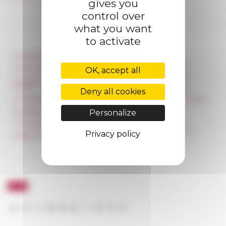
gives you
control over
what you want
to activate
Information
Réseau des Écoles
françaises à l’étranger
Press & kit logo
OK, accept all
Unione Internazionale
Room reservation and
rental
Carnets de recherche
Deny all cookies
Accommodation
Carnet « À l’École de toute
l’Italie »
Equality Policy
Personalize
Carnet Farnèse150
IT charter
Newsletter information
Privacy policy
Public Tenders
FarNet