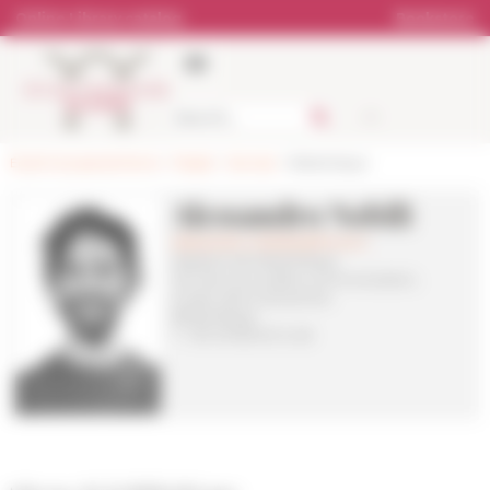
Cookies management panel
Online Library catalog
Bookstore
École française de Rome
>
People
>
Services
> Bibliothèque
Alessandro Nobili
alessandro.nobili(at)efrome.it
Assistant de bibliothèque
Services aux publics, communication,
conservation préventive
Bibliothèque
T. +39 06 68 60 14 28