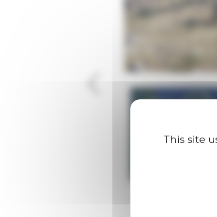
This site 