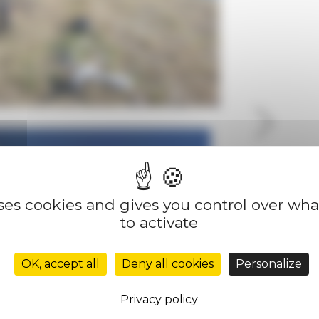
uses cookies and gives you control over wh
to activate
OK, accept all
Deny all cookies
Personalize
Privacy policy