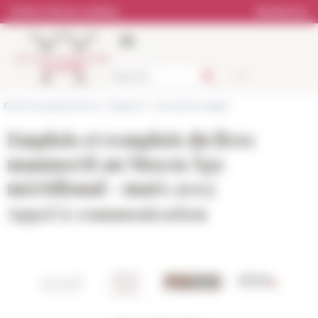
Cookies management panel
Online Library catalog
Bookstore
École française de Rome
>
Research
>
Actualité et appels
Emplois et remplois du livre
manuscrit au Moyen Âge
méridional - mars 2023
Appel à communication