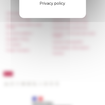
Privacy policy
Information
Réseau des Écoles
françaises à l’étranger
Press & kit logo
Unione Internazionale
Room reservation and
rental
Carnets de recherche
Accommodation
Carnet « À l’École de toute
l’Italie »
Equality Policy
Carnet Farnèse150
IT charter
Newsletter information
Public Tenders
FarNet