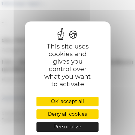
Télécharger l'appel →
---
CALL FOR PAPERS
This site uses
Convegno internazionale
cookies and
gives you
Usi e riusi del libro manoscritto
nel Medioevo
control over
meridionale
what you want
Roma-Cassino, 23-24 marzo 2023
to activate
Scarica il bando →
OK, accept all
Category
Appels à communications
Deny all cookies
Published on 10/04/2022 -
Last update on
11/24/2022
Personalize