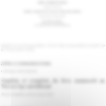
Appel à communication. Envoi des propositions avant le
21 novembre 2022.
APPEL À COMMUNICATIONS
Colloque international
Emplois et remplois du livre manuscrit au
Moyen Âge méridional
Rome-Cassino, 23-24 mars 2023