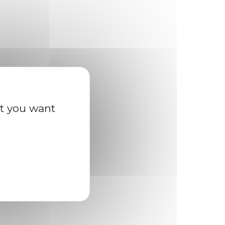
at you want