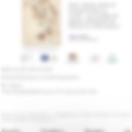
Séance de séminaire
Period
Époque contemporaine
En ligne
The 05/26/2025 from 17 h 30 at 19 h 00
Séance du séminaire « Litigating in Early Modern Europe:
Sharing New Research »
Paris, Venise, Rome et