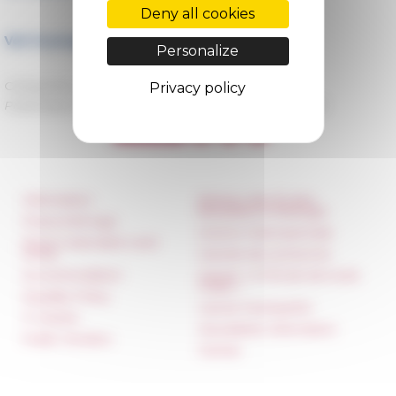
Deny all cookies
Voir le programme complet du cycle →
Personalize
Categories
La recherche Séminaires
Privacy policy
Published on 03/17/2025 -
Last update on
05/12/2025
Information
Réseau des Écoles
françaises à l’étranger
Press & kit logo
Unione Internazionale
Room reservation and
rental
Carnets de recherche
Accommodation
Carnet « À l’École de toute
l’Italie »
Equality Policy
Carnet Farnèse150
IT charter
Newsletter information
Public Tenders
FarNet