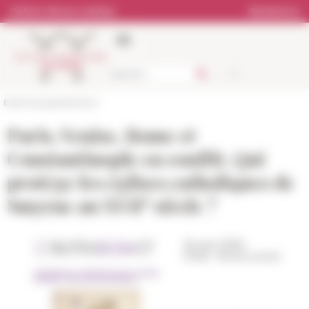
Cookies management panel
Online Library catalog
Bookstore
École française de Rome
Paris, Venise, Rome et
Constantinople en conflit. Qui
protège les églises catholiques de
e
Smyrne au XVII
siècle ?