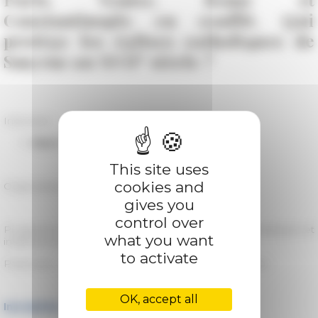
Constantinople en conflit. Qui
protège les églises catholiques de
e
Smyrne au XVII
siècle ?
Intervient
Alper Metin
(Università di Bologna)
This site uses
cookies and
Organisateur :
Jair Santos (EFR)
gives you
control over
Programme ERC
Rotarom17
/ Axe 5 – Croyances, pratiques et
what you want
institutions religieuses
to activate
Partenaire : Université de Reims Champagne-Ardenne
OK, accept all
Inscription :
rotarom(at)efrome.it